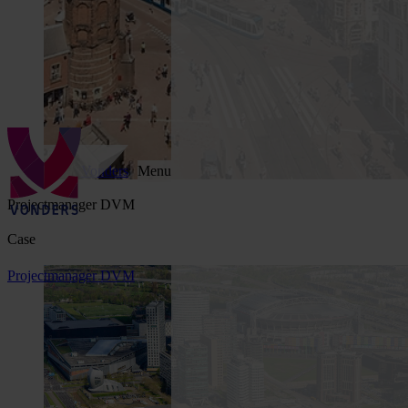
Vonders
Menu
Projectmanager DVM
Case
Projectmanager DVM