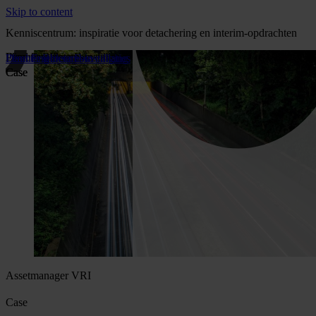
Skip to content
Kenniscentrum: inspiratie voor detachering en interim-opdrachten
Lead Engineer E-installaties
Directiesecretaresse
Planner Bliksembeveiliging
Lead Engineer E-installaties
Directiesecretaresse
Planner Bliksembeveiliging
Case
Case
Case
Assetmanager VRI
Case