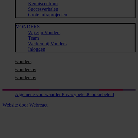
Kenniscentrum
Succesverhalen
Grote infraprojecten
VONDERS
Wij zijn Vonders
Team
Werken bij Vonders
Inloggen
/vonders
/vondersbv
/vondersbv
Algemene voorwaarden
Privacybeleid
Cookiebeleid
Website door Webreact