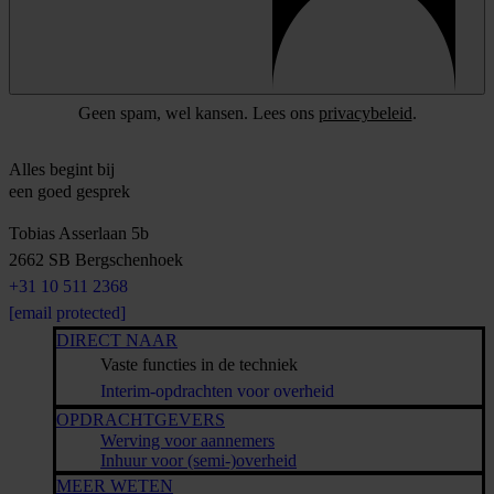
Geen spam, wel kansen. Lees ons
privacybeleid
.
Alles begint bij
een goed gesprek
Tobias Asserlaan 5b
2662 SB
Bergschenhoek
+31 10 511 2368
[email protected]
DIRECT NAAR
Vaste functies in de techniek
Interim-opdrachten voor overheid
OPDRACHTGEVERS
Werving voor aannemers
Inhuur voor (semi-)overheid
MEER WETEN