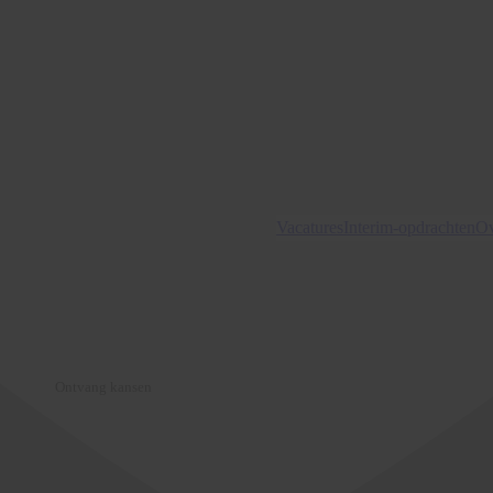
Vacatures
Interim-opdrachten
Ov
Ontvang kansen