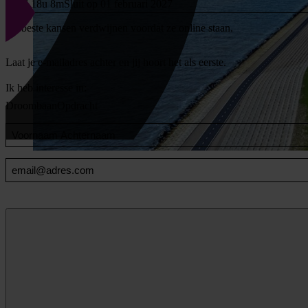
176d 18u 8m
Sluit op 01 februari 2027
De beste kansen verdwijnen voordat ze online staan.
Laat je e-mailadres achter en jij hoort het als eerste.
Ik heb interesse in:
Droombaan
Opdracht
Voornaam
en
Achternaam
Email
(Vereist)