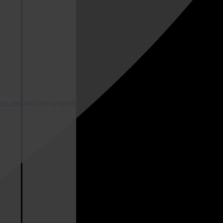
er ons
Start een gesprek