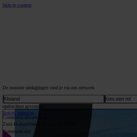
Skip to content
De mooiste uitdagingen vind je via ons netwerk
Afstand
Kies een rol
opdrachten gevonden
Bekijk opdracht
Communicatieadviseur
Zuid-Holland
Vanaf 10 juni 2026
HBO
Communicatie