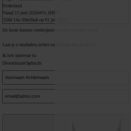
Nederland
Vanaf 15 juni 2026
WO, HBO
328d 14u 50m
Sluit op 01 juli 2027
De beste kansen verdwijnen voordat ze online staan.
Laat je e-mailadres achter en jij hoort het als eerste.
Ik heb interesse in:
Droombaan
Opdracht
Voornaam
en
Achternaam
Email
(Vereist)