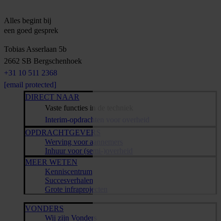
Alles begint bij
een goed gesprek
Tobias Asserlaan 5b
2662 SB
Bergschenhoek
+31 10 511 2368
[email protected]
DIRECT NAAR
Vaste functies in de techniek
Interim-opdrachten voor overheid
OPDRACHTGEVERS
Werving voor aannemers
Inhuur voor (semi-)overheid
MEER WETEN
Kenniscentrum
Succesverhalen
Grote infraprojecten
VONDERS
Wij zijn Vonders