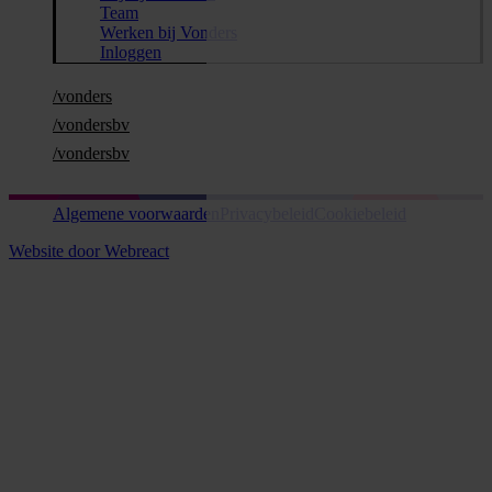
Team
Werken bij Vonders
Inloggen
/vonders
/vondersbv
/vondersbv
Algemene voorwaarden
Privacybeleid
Cookiebeleid
Website door Webreact