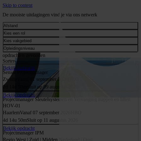
Skip to content
De mooiste uitdagingen vind je via ons netwerk
Afstand
Kies een rol
Kies vakgebied
Opleidingsniveau
opdrachten gevonden
Sorteren:
Bekijk opdracht
Senior Projectmanager
Zwolle
Vanaf 01 september 2026
HBO
2d 14u 50m
Sluit op 09 augustus 2026
Bekijk opdracht
Projectmanager Sleutelsystemen en Vervanging trappen en liften
HOV-01
Haarlem
Vanaf 07 september 2026
HBO
4d 14u 50m
Sluit op 11 augustus 2026
Bekijk opdracht
Projectmanager IPM
Regio West | Zuid | Midden Nederland | Oost