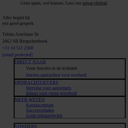
Geen spam, wel kansen. Lees ons
privacybeleid
.
Alles begint bij
een goed gesprek
Tobias Asserlaan 5b
2662 SB
Bergschenhoek
+31 10 511 2368
[email protected]
DIRECT NAAR
Vaste functies in de techniek
Interim-opdrachten voor overheid
OPDRACHTGEVERS
Werving voor aannemers
Inhuur voor (semi-)overheid
MEER WETEN
Kenniscentrum
Succesverhalen
Grote infraprojecten
VONDERS