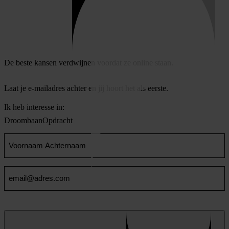
De beste kansen verdwijnen voordat ze online staan.
Laat je e-mailadres achter en jij hoort het als eerste.
Ik heb interesse in:
Droombaan
Opdracht
Voornaam
en
Achternaam
Email
(Vereist)