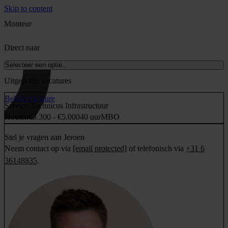
Skip to content
Monteur
Direct naar
Selecteer een optie...
Uitgelichte vacatures
Bekijk vacature
Service Technicus Infrastructuur
Houten
€3.300 - €5.000
40 uur
MBO
Stel je vragen aan Jeroen
Neem contact op via
[email protected]
of telefonisch via
+31 6
36148835
.