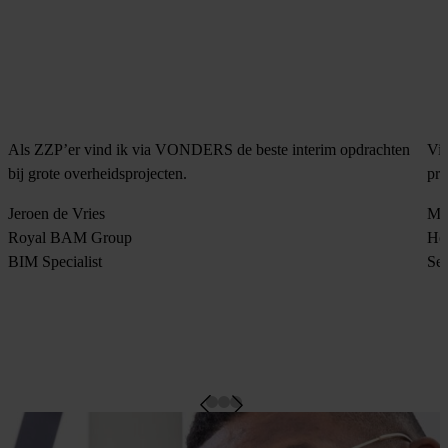
Als ZZP’er vind ik via VONDERS de beste interim opdrachten
Vi
bij grote overheidsprojecten.
pro
Jeroen de Vries
Ma
Royal BAM Group
He
BIM Specialist
Sen