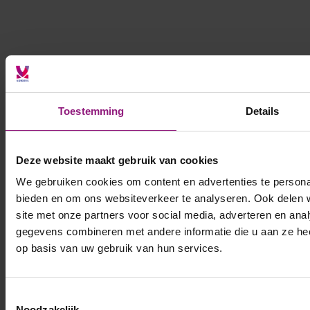
Als ZZP’er vind ik via VONDERS de beste interim opdrachten bij
grote overheidsprojecten.
Toestemming
Details
Jeroen de Vries
Royal BAM Group
BIM Specialist
Deze website maakt gebruik van cookies
We gebruiken cookies om content en advertenties te personal
bieden en om ons websiteverkeer te analyseren. Ook delen 
site met onze partners voor social media, adverteren en an
gegevens combineren met andere informatie die u aan ze hee
op basis van uw gebruik van hun services.
Via VONDERS heb ik mijn droombaan gevonden als
Toestemmingsselectie
projectmanager. Het proces was snel en persoonlijk.
Noodzakelijk