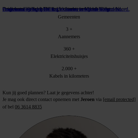
Programma Helix: 2.000 km stroomnet in Noord-Holland Noord.
Drinkwaterleidingen Delft: 15 kilometer onder de binnenstad.
Onderhoud op Schiphol: dag en nacht, terwijl het vliegt.
Programma Helix: 2.000 km stroomnet in Noord-Holland Noord.
Drinkwaterleidingen Delft: 15 kilometer onder de binnenstad.
Onderhoud op Schiphol: dag en nacht, terwijl het vliegt.
30
+
Gemeenten
3
+
Aannemers
360
+
Elektriciteitshuisjes
2.000
+
Kabels in kilometers
Kun jij goed plannen? Laat je gegevens achter!
Je mag ook direct contact opnemen met
Jeroen
via
[email protected]
of bel
06 3614 8835