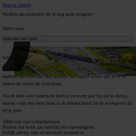
Skip to content
Werken aan projecten die je nog jaren terugziet
Direct naar
Selecteer een optie...
Wij zitten aan tafel bij de partijen die Nederland bouwen
Via Vonders kom je binnen bij werkgevers in de techniek waar
anderen niet eens aan tafel komen. We kijken verder dan je cv en
maken de match die écht klopt.
Via de deta-vast constructie kom je eerst een jaar bij ons in dienst,
daarna volgt een vaste baan in de infratechniek bij de werkgever die
bij je past.
Altijd een vast contactpersoon
Binnen een week aan tafel bij een topwerkgever
Eerlijk advies, ook als het even wachten is