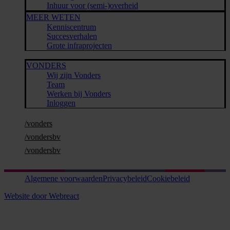
Inhuur voor (semi-)overheid
MEER WETEN
Kenniscentrum
Succesverhalen
Grote infraprojecten
VONDERS
Wij zijn Vonders
Team
Werken bij Vonders
Inloggen
/vonders
/vondersbv
/vondersbv
Algemene voorwaarden
Privacybeleid
Cookiebeleid
Website door Webreact