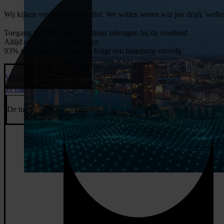
Wij kijken verder dan je profiel. We willen weten wat jou drijft, welke
Toegang tot 90% van alle inhuur uitvragen bij de overheid
Altijd een vast contactpersoon
93% van onze professionals krijgt een langdurig vervolg
Werkvoorbereider
Jij maakt het mogelijk.
De tunnel onder de stad, de brug over het water, de weg die er nog nie