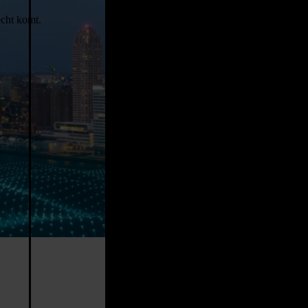
echt komt.
.