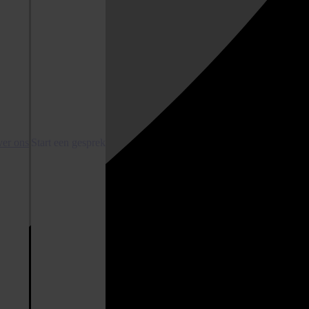
er ons
Start een gesprek