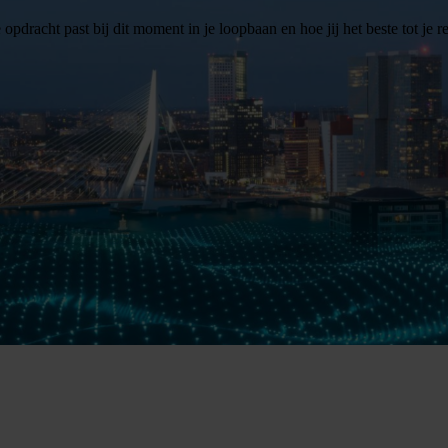
 opdracht past bij dit moment in je loopbaan en hoe jij het beste tot je r
t is. Jij zorgt dat het werk klopt voordat er ook maar één machine start