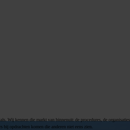
ls. Wij kennen die markt van binnenuit: de procedures, de organisatie
s bij opdrachten komen die anderen niet eens zien.