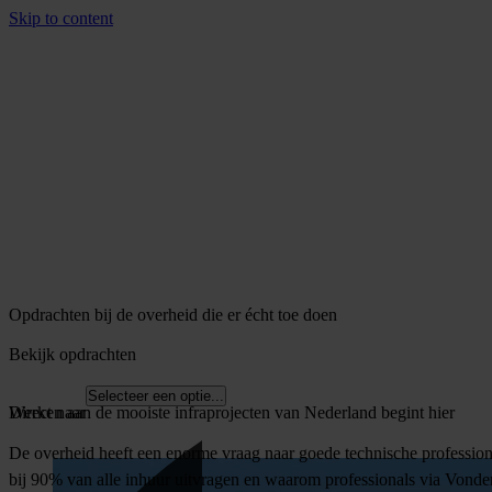
Skip to content
Opdrachten bij de overheid die er écht toe doen
Bekijk opdrachten
Selecteer een optie...
Werken aan de mooiste infraprojecten van Nederland begint hier
Direct naar
De overheid heeft een enorme vraag naar goede technische professiona
bij 90% van alle inhuur uitvragen en waarom professionals via Vonder