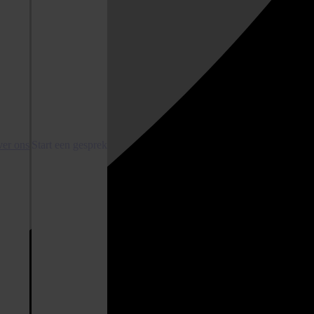
er ons
Start een gesprek