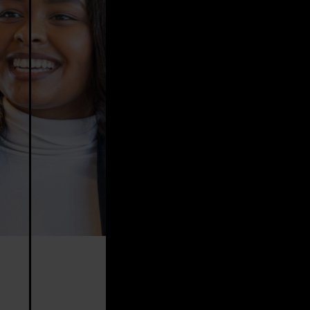
Een nieuwe opdracht
verheidsopdrachtgevers die anderen niet bereiken.