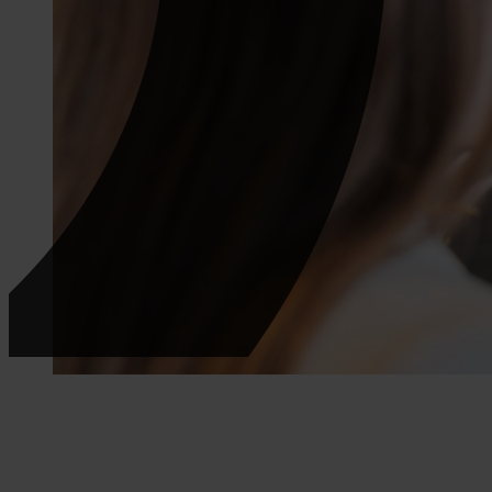
Een vaste functie
Wij brengen jou in contact met de werkgever die é