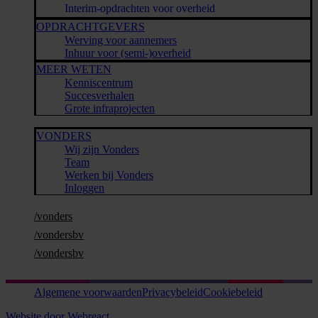
Interim-opdrachten voor overheid
OPDRACHTGEVERS
Werving voor aannemers
Inhuur voor (semi-)overheid
MEER WETEN
Kenniscentrum
Succesverhalen
Grote infraprojecten
VONDERS
Wij zijn Vonders
Team
Werken bij Vonders
Inloggen
/vonders
/vondersbv
/vondersbv
Algemene voorwaarden
Privacybeleid
Cookiebeleid
Website door Webreact