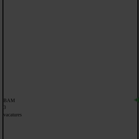
BAM
3
vacatures