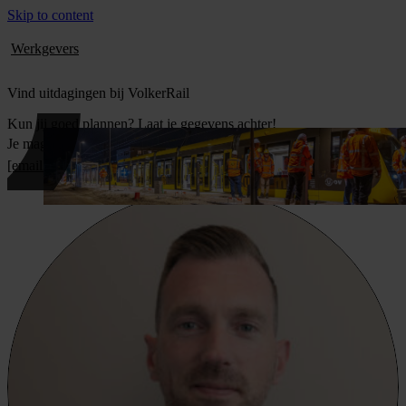
Skip to content
Werkgevers
Vind uitdagingen bij VolkerRail
Kun jij goed plannen? Laat je gegevens achter!
Je mag ook direct contact opnemen met
Delano
via
[email protected]
of bel
06 5130 6997