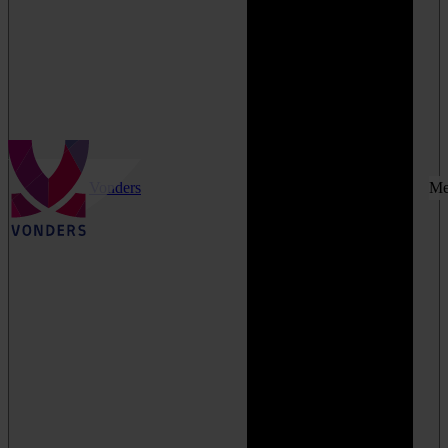
Vonders
Me