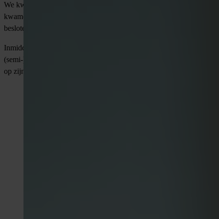
We kwamen zelf uit de infratechniek en zagen hoe matches tot stand
kwamen. Snel, op volume, zonder echt te kijken wie iemand is. We
besloten het anders te doen. Langzamer, zorgvuldiger, eerlijker.
Inmiddels werken we voor vrijwel alle grote aannemers en voor de
(semi-)overheid door heel Nederland. Maar dat is niet waar we trots
op zijn. Wij zijn trots op de matches die kloppen.