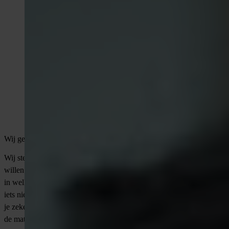
Wij geloven in aandacht boven snelheid
Wij steken veel tijd in het écht begrijpen wat iemand drijft. We
willen weten waar je enthousiast van wordt, wat je ambities zijn en
in welke omgeving jij het beste tot je recht komt. We vragen door als
iets niet helemaal klopt. En soms bellen we terug met de vraag: weet
je zeker dat dit is wat je wilt? Want alleen als het klopt, maken wij
de match.