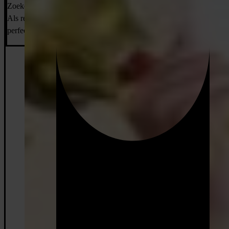
Zoeken, verbinden en begeleiden van kennismaking tot plaatsing.
Als recruitment consultant bij VONDERS zorg jij voor de
perfecte match tussen professional en infrawerkgever.