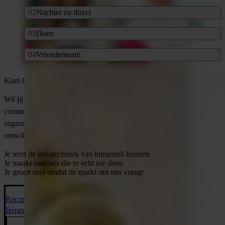
Nuchter en direct
Doen
Vriendenteam
Kom het team van Vonders versterken!
Wil jij werken binnen een jong vriendenteam, heb je een
commerciële en ambitieuze instelling en ben je op zoek naar een
organisatie met veel perspectief, vrijheid en
ontwikkelingsmogelijkheden? Dan zoeken wij jou.
Je leert de infratechniek van binnenuit kennen
Je maakt matches die er echt toe doen
Je groeit snel omdat de markt om ons vraagt
Recruitmentconsultant
Bergschenhoek | 32-40 uur | HBO