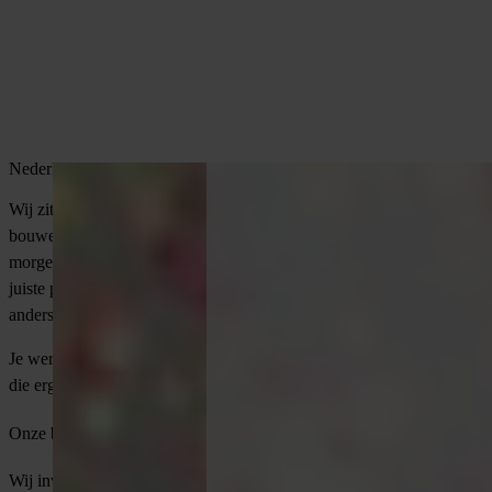
Nederland meer vooruit
Wij zitten aan tafel bij de bedrijven die de tunnels onder Amsterdam
bouwen, de dijken langs de Waal versterken en de energienetten van
morgen aanleggen. Als consultant bij Vonders ben jij degene die de
juiste professional daarvoor vindt en aan tafel krijgt. Dat voelt
anders dan je denkt.
Je werkt in een sector vol vakmanschap, grote ambities en mensen
die ergens voor staan. En jij bent de schakel die dat mogelijk maakt.
Onze belofte aan jou
Wij investeren in jou zoals wij in onze professionals investeren.