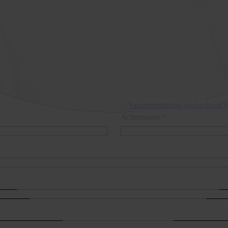
Vacatures
Interim-opdrachten
Ov
Achternaam
*