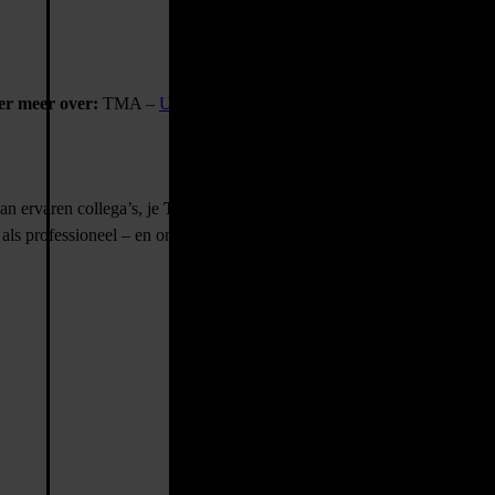
er meer over:
TMA –
Unieke talenten vinden en (ver)binden
an ervaren collega’s, je
Team Manager
en onze interne trainer.
 als professioneel – en ontwikkel je jezelf tot een echte expert in jouw