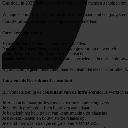
Ons doel; in 2035 hebben wij meer dan 10.000 mensen geholpen om ee
Wij zijn een innovatief recruitmentbureau bestaande uit een jonge, 
mooiste (infra) projecten & werkgevers in Nederland.
Onze kernwaarden:
Vriendenteam
: Samen lachen, samen knallen.
Nuchter & Direct
: Feedback geven we gewoon op de werkvloer.
Doen
: Work Hard, Play Hard. Actie is reactie.
Groeiambitie
: We willen vooruit, samen groeien en het beste uit onsz
Bij ons vind je geen hiërarchie, maar een team dat elkaar vooruithelpt.
Jouw rol als Recruitment consultant
Bij Vonders ben jij de
consultant van de infra-wereld
. Je werkt in 
Je zoekt actief naar professionals voor onze opdrachtgevers.
Je verbindt professionals en bedrijven aan elkaar.
Je begeleidt het hele traject van kennismaking tot plaatsing.
Je bezoekt klanten en bouwt sterke relaties op.
Je denkt mee over strategie en groei van VONDERS.