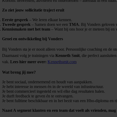
Kortom: netwerken, adviseren en ondernemen – allemaal in één baan.
Zo ziet jouw sollicitatie traject eruit
Eerste gesprek
– We leren elkaar kennen.
Tweede gesprek
– Samen doen we een
TMA
. Bij Vonders geloven we
Kennismaken met het team
– Want bij ons hoor je er meteen bij en we
Groei en ontwikkeling bij Vonders
Bij Vonders sta je er nooit alleen voor. Persoonlijke coaching en de ste
Daarnaast volg je trainingen via
Kenneth Smit
, die perfect aansluite
vak.
Lees hier meer over:
Kennethsmit.com
Wat breng jij mee?
Je bent sociaal, ondernemend en houdt van aanpakken.
Je hebt interesse in mensen én in de wereld van infrastructuur.
Je bent commercieel ingesteld en wil elke dag resultaten halen.
Je durft feedback te geven én te ontvangen.
Je bent fulltime beschikbaar en in het bezit van een Hbo-diploma en ri
Naast A segment klanten en een team dat voelt als vrienden, mag