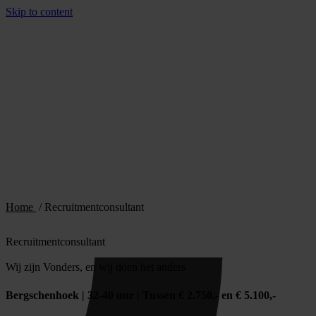
Skip to content
Home
/
Recruitmentconsultant
Recruitmentconsultant
Wij zijn Vonders, en wij doen het anders
Bergschenhoek | 32-40 uur | Tussen € 2.750,- en € 5.100,-