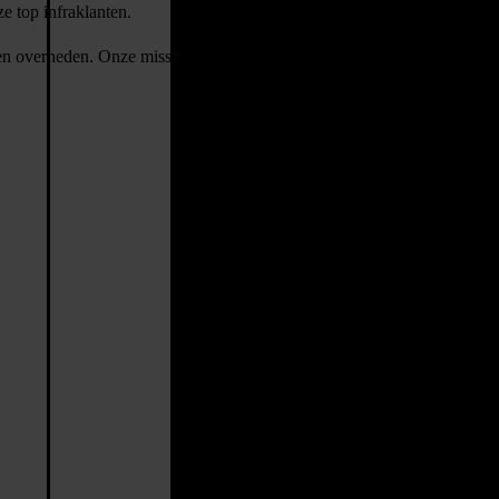
 top infraklanten.
en overheden. Onze missie? Het verbinden van top talent met de