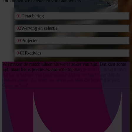
Dit kunnen we betekenen voor aannemers
Detachering
Werving en selectie
Projecten
HR-advies
Wij
maken
de
match
alleen
als
we
er
zeker
van
zijn.
Dat
kost
soms
tijd,
maar
het
is
precies
waarom
de
top
van
de
markt
ons
vertrouwt.
Bij
het
selecteren
van
professionals
kijken
we
naar
meer
dan
de
tastbare
zaken.
Zo
zetten
we
talent
aan
tafel
dat
beter
bij
je
past.
Gegarandeerd.