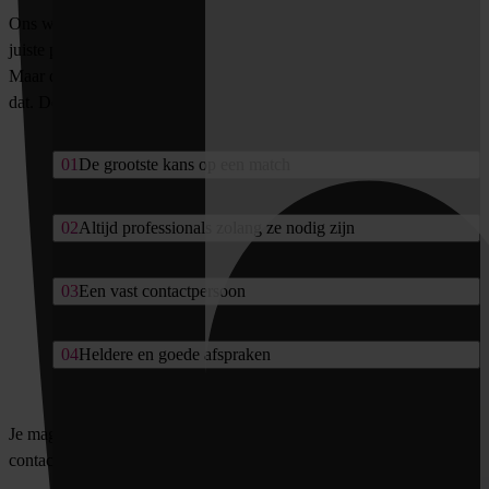
Ons werk lijkt misschien eenvoudig: de juiste professional op de
juiste plek zetten. Kwestie van niveau, inhoud en salaris matchen.
Maar dat zijn slechts de basics. Het echte succes schuilt in meer dan
dat. De klik in persoonlijkheid, dynamiek en organisatiecultuur.
De grootste kans op een match
Altijd professionals zolang ze nodig zijn
Een vast contactpersoon
Heldere en goede afspraken
Je mag ook direct contact opnemen met
onze recruiter
via ons
contactformulier of bel ons kantoor