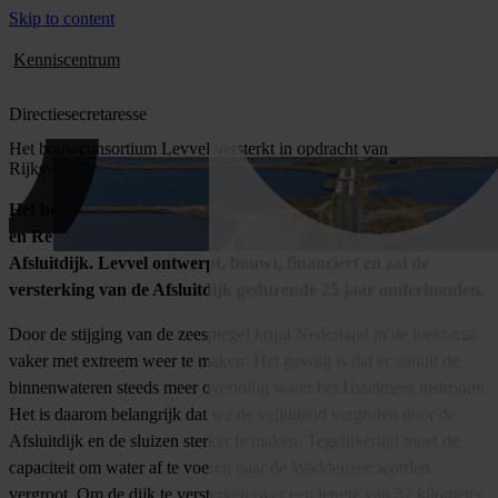
Skip to content
Kenniscentrum
Directiesecretaresse
Het bouwconsortium Levvel versterkt in opdracht van
Rijkswaterstaat de Afsluitdijk.
Het bouwconsortium Levvel – gevormd door BAM, Van Oord
en Rebel – versterkt in opdracht van Rijkswaterstaat de
Afsluitdijk. Levvel ontwerpt, bouwt, financiert en zal de
versterking van de Afsluitdijk gedurende 25 jaar onderhouden.
Door de stijging van de zeespiegel krijgt Nederland in de toekomst
vaker met extreem weer te maken. Het gevolg is dat er vanuit de
binnenwateren steeds meer overtollig water het IJsselmeer instroomt.
Het is daarom belangrijk dat we de veiligheid vergroten door de
Afsluitdijk en de sluizen sterker te maken. Tegelijkertijd moet de
capaciteit om water af te voeren naar de Waddenzee worden
vergroot. Om de dijk te versterken over een lengte van 32 kilometer