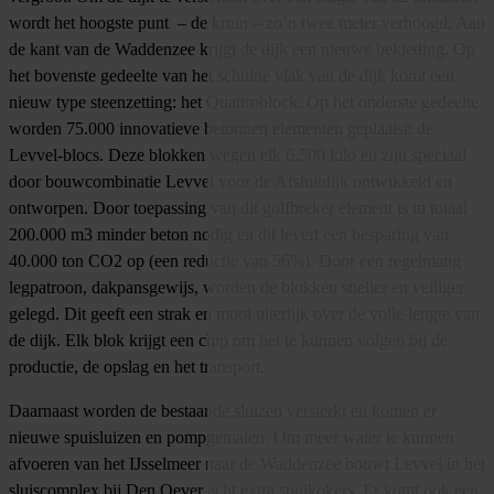
wordt het hoogste punt – de kruin – zo’n twee meter verhoogd. Aan
de kant van de Waddenzee krijgt de dijk een nieuwe bekleding. Op
het bovenste gedeelte van het schuine vlak van de dijk komt een
nieuw type steenzetting: het Quattroblock. Op het onderste gedeelte
worden 75.000 innovatieve betonnen elementen geplaatst: de
Levvel-blocs. Deze blokken wegen elk 6.500 kilo en zijn speciaal
door bouwcombinatie Levvel voor de Afsluitdijk ontwikkeld en
ontworpen. Door toepassing van dit golfbreker element is in totaal
200.000 m3 minder beton nodig en dit levert een besparing van
40.000 ton CO2 op (een reductie van 56%). Door een regelmatig
legpatroon, dakpansgewijs, worden de blokken sneller en veiliger
gelegd. Dit geeft een strak en mooi uiterlijk over de volle lengte van
de dijk. Elk blok krijgt een chip om het te kunnen volgen bij de
productie, de opslag en het transport.
Daarnaast worden de bestaande sluizen versterkt en komen er
nieuwe spuisluizen en pompgemalen. Om meer water te kunnen
afvoeren van het IJsselmeer naar de Waddenzee bouwt Levvel in het
sluiscomplex bij Den Oever acht extra spuikokers. Er komt ook een