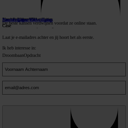
Lead Engineer E-installaties
Planner Bliksembeveiliging
Assetmanager VRI
Lead Engineer E-installaties
Planner Bliksembeveiliging
Assetmanager VRI
De beste kansen verdwijnen voordat ze online staan.
Case
Case
Case
Laat je e-mailadres achter en jij hoort het als eerste.
Ik heb interesse in:
Droombaan
Opdracht
Voornaam
en
Achternaam
Email
(Vereist)