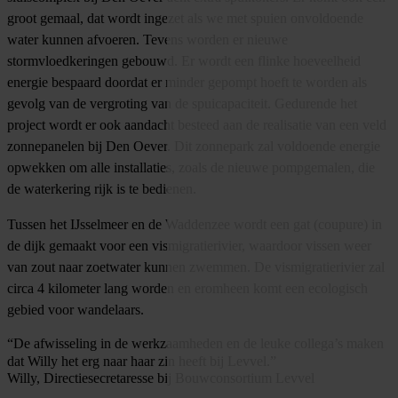
groot gemaal, dat wordt ingezet als we met spuien onvoldoende
water kunnen afvoeren. Tevens worden er nieuwe
stormvloedkeringen gebouwd. Er wordt een flinke hoeveelheid
energie bespaard doordat er minder gepompt hoeft te worden als
gevolg van de vergroting van de spuicapaciteit. Gedurende het
project wordt er ook aandacht besteed aan de realisatie van een veld
zonnepanelen bij Den Oever. Dit zonnepark zal voldoende energie
opwekken om alle installaties, zoals de nieuwe pompgemalen, die
de waterkering rijk is te bedienen.
Tussen het IJsselmeer en de Waddenzee wordt een gat (coupure) in
de dijk gemaakt voor een vismigratierivier, waardoor vissen weer
van zout naar zoetwater kunnen zwemmen. De vismigratierivier zal
circa 4 kilometer lang worden en eromheen komt een ecologisch
gebied voor wandelaars.
“De afwisseling in de werkzaamheden en de leuke collega’s maken
dat Willy het erg naar haar zin heeft bij Levvel.”
Willy, Directiesecretaresse bij Bouwconsortium Levvel