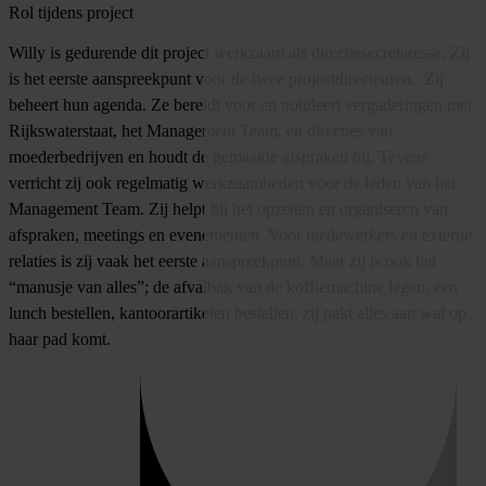
Rol tijdens project
Willy is gedurende dit project werkzaam als directiesecretaresse. Zij
is het eerste aanspreekpunt voor de twee projectdirecteuren. Zij
beheert hun agenda. Ze bereidt voor en notuleert vergaderingen met
Rijkswaterstaat, het Management Team, en directies van
moederbedrijven en houdt de gemaakte afspraken bij. Tevens
verricht zij ook regelmatig werkzaamheden voor de leden van het
Management Team. Zij helpt bij het opzetten en organiseren van
afspraken, meetings en evenementen. Voor medewerkers en externe
relaties is zij vaak het eerste aanspreekpunt. Maar zij is ook het
“manusje van alles”; de afvalbak van de koffiemachine legen, een
lunch bestellen, kantoorartikelen bestellen, zij pakt alles aan wat op
haar pad komt.