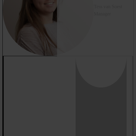
Tess van Soest
Manager