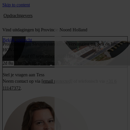
Skip to content
Opdrachtgevers
Vind uitdagingen bij Provincie Noord Holland
Bekijk opdracht
Projectmanager Sleutelsystemen en Vervanging trappen en liften
HOV-01
Haarlem
Vanaf 07 september 2026
HBO
2d 8u 33m
Sluit op 11 augustus 2026
Stel je vragen aan Tess
Neem contact op via
[email protected]
of telefonisch via
+31 6
11147372
.