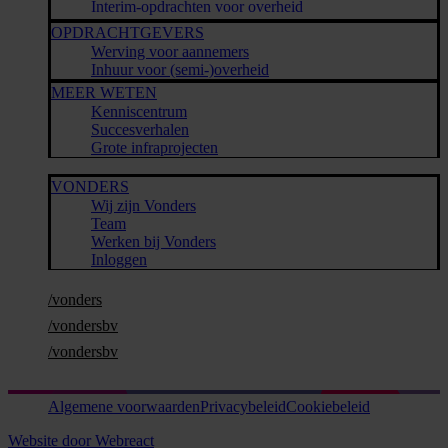
Interim-opdrachten voor overheid
OPDRACHTGEVERS
Werving voor aannemers
Inhuur voor (semi-)overheid
MEER WETEN
Kenniscentrum
Succesverhalen
Grote infraprojecten
VONDERS
Wij zijn Vonders
Team
Werken bij Vonders
Inloggen
/vonders
/vondersbv
/vondersbv
Algemene voorwaarden
Privacybeleid
Cookiebeleid
Website door Webreact