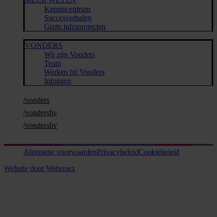
Kenniscentrum
Succesverhalen
Grote infraprojecten
VONDERS
Wij zijn Vonders
Team
Werken bij Vonders
Inloggen
/vonders
/vondersbv
/vondersbv
Algemene voorwaarden
Privacybeleid
Cookiebeleid
Website door Webreact