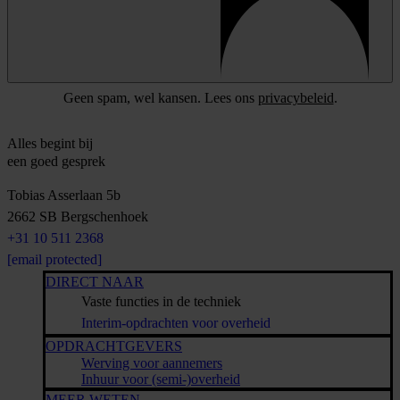
Geen spam, wel kansen. Lees ons
privacybeleid
.
Alles begint bij
een goed gesprek
Tobias Asserlaan 5b
2662 SB
Bergschenhoek
+31 10 511 2368
[email protected]
DIRECT NAAR
Vaste functies in de techniek
Interim-opdrachten voor overheid
OPDRACHTGEVERS
Werving voor aannemers
Inhuur voor (semi-)overheid
MEER WETEN