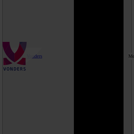
Vonders
Me