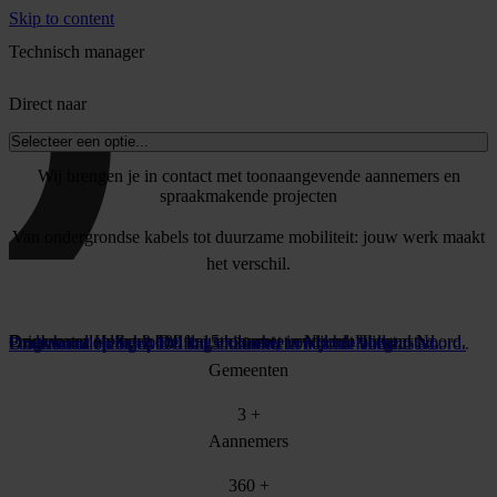
Skip to content
Technisch manager
Direct naar
Selecteer een optie...
Wij brengen je in contact met toonaangevende aannemers en
spraakmakende projecten
Van ondergrondse kabels tot duurzame mobiliteit: jouw werk maakt
het verschil.
Programma Helix: 2.000 km stroomnet in Noord-Holland Noord.
Drinkwaterleidingen Delft: 15 kilometer onder de binnenstad.
Onderhoud op Schiphol: dag en nacht, terwijl het vliegt.
Programma Helix: 2.000 km stroomnet in Noord-Holland Noord.
Drinkwaterleidingen Delft: 15 kilometer onder de binnenstad.
Onderhoud op Schiphol: dag en nacht, terwijl het vliegt.
30
+
Gemeenten
3
+
Aannemers
360
+