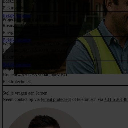
Ede
€5.500 - €7.000
40 uur
HBO
Elektrotechniek
Bekijk vacature
Projectleider Energie
Rosmalen
€5.500 - €7.500
40 uur
HBO
Energietechniek
Bekijk vacature
Werkvoorbereider Beheer en Onderhoud
Houten
€3.900 - €5.100
40 uur
MBO
Elektrotechniek
Bekijk vacature
Projectleider Contracten VRI
Houten
€4.570 - €5.900
40 uur
MBO
Elektrotechniek
Stel je vragen aan Jeroen
Neem contact op via
[email protected]
of telefonisch via
+31 6 36148