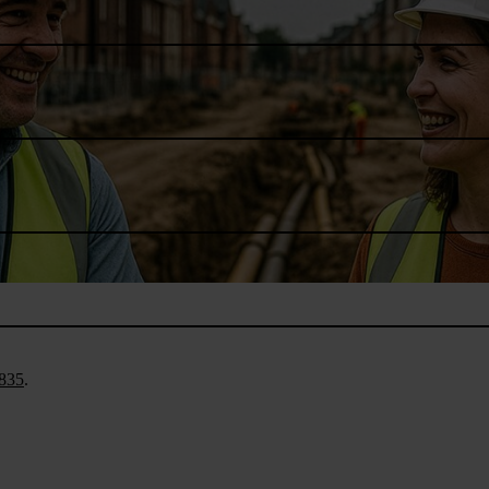
835
.