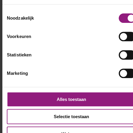
Voornaam
Toestemmingsselectie
*
Noodzakelijk
Achternaam
*
Voorkeuren
Statistieken
Telefoonnummer
*
Marketing
E-mailadres
*
Alles toestaan
LinkedIn profiel
Selectie toestaan
CV
Sleep bestanden hierheen of
Selecteer bestanden