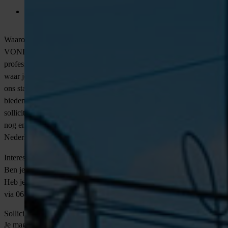
die gericht zijn op groei en ontwikkeling;
Mogelijkheden voor doorgroei naar functies zoals
projectmanager of andere leidinggevende rollen;
Waarom solliciteren via VONDERS?
VONDERS is hét detacheringsbureau voor technische
professionals. Wij begeleiden jou persoonlijk en ontdekken samen
waar jouw talenten en ambities het beste tot hun recht komen. Bij
ons staat de juiste match centraal, voor de lange termijn. Daarnaast
bieden wij jou een goede begeleiding, maatwerk in het
sollicitatieproces en ondersteuning in je carrière. Solliciteer vandaag
nog en draag bij aan de duurzame energievoorziening van
Nederland!
Interesse?
Ben je enthousiast geworden? Stuur je cv naar
[email protected]
.
Heb je eerst nog vragen? Neem contact op met Wouter Overhand
via 06-23166079 ook via WhatsApp.
Solliciteer direct
Je mag ook direct contact opnemen met
Delano
via