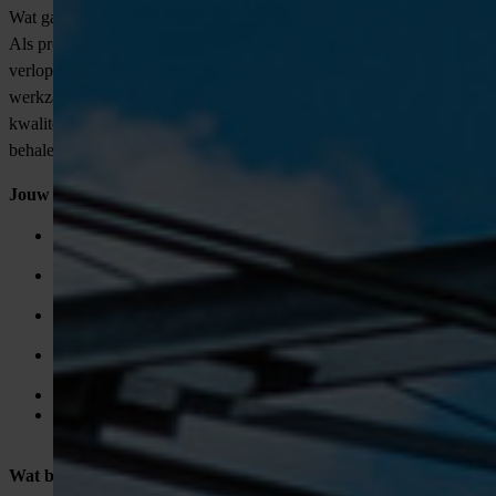
Wat ga je doen als Projectleider?
Als projectleider ben jij de spil die zorgt dat projecten soepel
verlopen van voorbereiding tot oplevering. Je stuurt teams aan, plant
werkzaamheden, bewaakt de voortgang en houdt rekening met
kwaliteit, veiligheid en budget. Je bent verantwoordelijk voor het
behalen van de projectdoelstellingen en het motiveren van je team.
Jouw taken:
Aansturen en organiseren van kabel- en leidingprojecten op
diverse locaties in Nederland;
Contact onderhouden met opdrachtgevers, onderaannemers
en interne teams;
Opstellen en bewaken van projectplanning, budget en
rapportages;
Zorgdragen voor veiligheid, kwaliteit en efficiëntie op de
werkvloer;
Signaleren van knelpunten en deze proactief oplossen;
Evalueren en rapporteren over projectvoortgang en –
resultaten.
Wat breng jij mee?