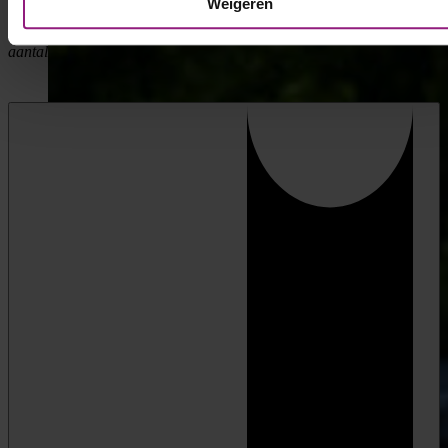
Weigeren
Toegestane bestandstypen: pdf, Max. bestandsgrootte: 64 MB, Max.
aantal bestanden: 1.