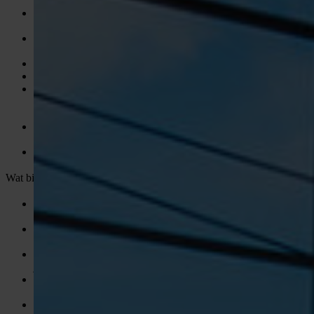
Minimaal mbo+/hbo werk- en denkniveau, bij voorkeur in
techniek, bouwkunde of vergelijkbaar;
4 jaar ervaring in leidinggeven binnen de technische
installaties of infrastructuur;
Ervaring met kabel- en leidingwerk is een pré;
Sterke organisatorische en leidinggevende vaardigheden;
Goede communicatieve vaardigheden en in staat om
stakeholders op verschillende niveaus te informeren en te
motiveren;
In bezit van VCA en Veilig Werken Langs de Weg of bereid
deze via ons te behalen;
Beschikbaar voor 36 tot 40 uur per week.
Wat biedt de opdrachtgever jou via VONDERS?
Een salaris tussen €4.500,- en €6.200,- bruto per maand,
afhankelijk van ervaring;
Een leaseauto met laadpas, geschikt voor gebruik in heel
Europa;
25 vakantiedagen en 13 adv-dagen, plus 8% vakantiegeld dat
je flexibel kunt ontvangen;
Hybride werkomstandigheden: werken op locatie, op project
of deels vanuit huis;
Een inspirerende en informele werkomgeving met collega’s