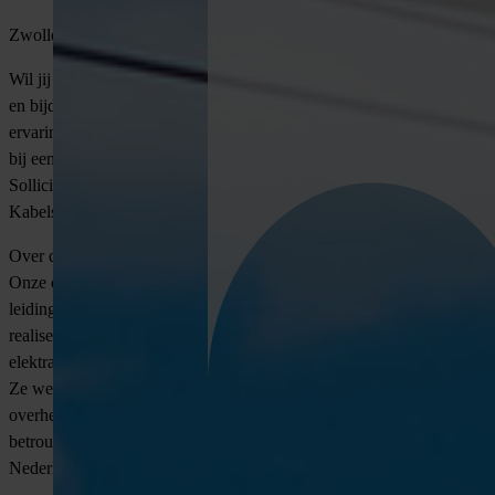
Zwolle | 36-40 uur | €4.500 tot €6.200 p/m
Wil jij een essentiële rol spelen in de energietransitie van Nederland
en bijdragen aan het verbeteren van onze infrastructuur? Heb jij
ervaring met leidinggeven in de technische sector en wil je werken
bij een gerenommeerd bedrijf dat zich inzet voor duurzaamheid?
Solliciteer dan via VONDERS op deze vacature Projectleider
Kabels- en Leidingen.
Over de opdrachtgever
Onze opdrachtgever is een toonaangevend bedrijf in de kabel- en
leidingensector met meer dan 100 jaar ervaring. Ze ontwerpen,
realiseren en onderhouden distributienetwerken voor gas, water,
elektra en duurzame energiebronnen zoals wind- en zonneparken.
Ze werken zelfstandig en in samenwerking met netbeheerders,
overheden en industriële partners, en dragen zo bij aan de
betrouwbare energievoorziening en de energietransitie van
Nederland.