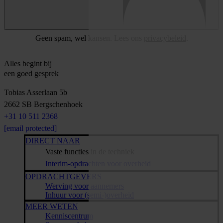
Geen spam, wel kansen. Lees ons
privacybeleid
.
Alles begint bij
een goed gesprek
Tobias Asserlaan 5b
2662 SB
Bergschenhoek
+31 10 511 2368
[email protected]
DIRECT NAAR
Vaste functies in de techniek
Interim-opdrachten voor overheid
OPDRACHTGEVERS
Werving voor aannemers
Inhuur voor (semi-)overheid
MEER WETEN
Kenniscentrum