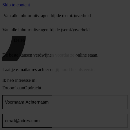
Skip to content
Van alle inhuur uitvragen bij de (semi-)overheid
Van alle inhuur uitvragen bij de (semi-)overheid
Delen
De beste kansen verdwijnen voordat ze online staan.
Laat je e-mailadres achter en jij hoort het als eerste.
Ik heb interesse in:
Droombaan
Opdracht
Voornaam
en
Achternaam
Email
(Vereist)