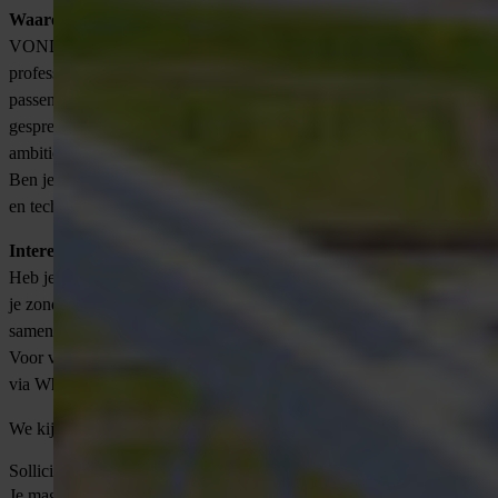
Waarom solliciteren via VONDERS?
VONDERS is hét detacheringsbureau voor technische
professionals. Wij begeleiden je persoonlijk en zorgen voor een
passende match voor de lange termijn. Tijdens een persoonlijk
gesprek ontdekken we samen jouw talenten, werkervaring en
ambities.
Ben je benieuwd hoe jij impact kunt maken in contractmanagement
en technische projecten? Solliciteer dan vandaag nog!
Interest?
Heb je vragen of wil je direct solliciteren? Reageer dan nu. Reageer
je zonder relevante ervaring? Geen probleem, wij onderzoeken
samen de mogelijkheden.
Voor vragen of meer informatie kun je contact opnemen met Roos
via WhatsApp 06-83254079.
We kijken uit naar jouw reactie!
Solliciteer direct
Je mag ook direct contact opnemen met
Roos
via
[email protected]