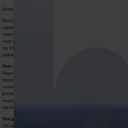
Houten | Fulltime | €4.500 – €5.900 bruto p/m
Ben jij een die een hands-on mentaliteit combineert met sterke
organisatorische vaardigheden? Heb jij ervaring met
contractmanagement en wil je onderdeel worden van een organisatie
waar vakmanschap en eigenaarschap centraal staan? Solliciteer dan
via VONDERS op deze vacature voor Contractcoördinator bij onze
opdrachtgever in Houten.
Over de opdrachtgever
Onze opdrachtgever is een toonaangevend bedrijf in de technische
dienstverlening, gespecialiseerd in het beheer en onderhoud van
contracten voor complexe infrastructuur en technische installaties.
Kwaliteit, veiligheid en een klantgerichte aanpak staan bij hen
voorop. Ze investeren in duurzame oplossingen en de ontwikkeling
van hun medewerkers.
Wat ga je doen als Contractcoördinator?
Als contractcoördinator ben jij de spil in het beheer van