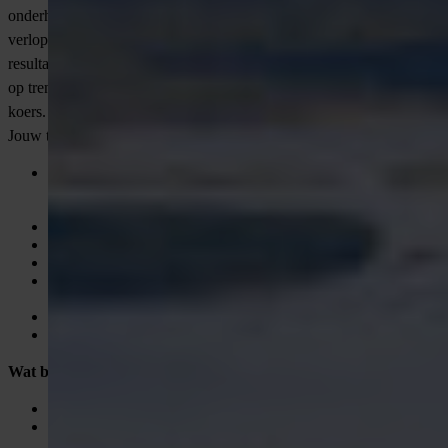
onderhoudscontracten. Je zorgt dat werkzaamheden soepel
verlopen, bewaakt planning, KPI’s en budget én stuurt op het
resultaat. Je signaleert afwijkingen, risico’s en kansen en anticipeert
op trends. Met heldere rapportages houd je alle stakeholders op
koers.
Jouw taken:
Coördineren van dagelijkse werkzaamheden binnen
onderhoudscontracten als rechterhand van de Service
Delivery Manager
Bewaken van planning, KPI’s en werkbegroting
Sturen op operationele en financiële resultaatsgebieden
Signaleren van contractafwijkingen, kansen en risico’s
Opstellen en aanleveren van contractrapportages conform
afspraak
Signaleren van meerwerk vanaf scope in contract
Bewaken en rapporteren van de voortgang van de uitvoering
Wat breng jij mee?
HBO werk- en denkniveau
Relevante ervaring met projectmanagement en
contractmanagement