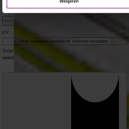
Weigeren
LinkedIn profiel
CV
Sleep bestanden hierheen of
Selecteer bestanden
Toegestane bestandstypen: pdf, Max. bestandsgrootte: 64 MB, Max.
aantal bestanden: 1.