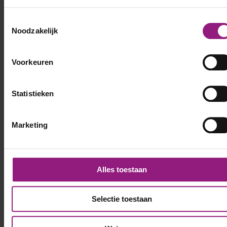
Toestemmingsselectie
Noodzakelijk
Voorkeuren
Statistieken
Voornaam
*
Marketing
Achternaam
*
Alles toestaan
Telefoonnummer
*
Selectie toestaan
E-mailadres
*