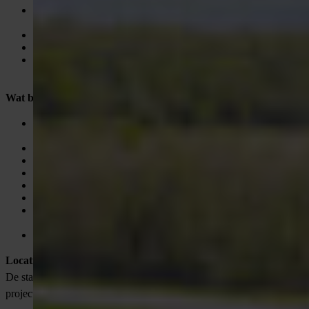
Kennis van Microsoft Office, ERP-systemen en OMS-
pakketten
Planmatig, georganiseerd en kwaliteitsgericht werken
Overtuigingskracht en nauwkeurigheid
Vaardigheden om op diverse organisatieniveaus intern en
extern te acteren
Wat biedt de opdrachtgever jou?
Een marktconform salaris tussen €4.500 en €5.900 bruto per
maand, afhankelijk van ervaring
Elektrische leaseauto voor zakelijk en privégebruik
Laptop en mobiele telefoon van de zaak
Winstuitkering
25 vakantiedagen + 13 ADV-dagen (fulltime)
Goed pensioen via PMT
Uitgebreide inwerkperiode en ontwikkelingsmogelijkheden
via de Academy
Een uitdagende functie met veel verantwoordelijkheid
Locatie
De standplaats is Houten, van waaruit je betrokken bent bij diverse
projecten in Nederland.