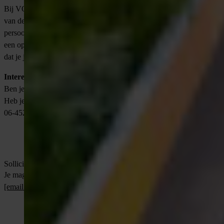
Bij VONDERS helpen wij technische professionals met het vinden
van de juiste baan die bij hun talenten en ambitie past. Jouw
persoonlijke begeleiding en ons uitgebreide netwerk zorgen voor
een optimale match. Jouw carrière staat bij ons centraal, wij zorgen
dat je je verder kunt ontwikkelen en plezier hebt in je werk.
Interesse?
Ben je enthousiast geworden? Stuur je cv naar
[email protected]
.
Heb je eerst nog vragen? Neem contact op met Vincent Kleijn via
06-45203547 ook via WhatsApp.
Solliciteer direct
Je mag ook direct contact opnemen met
Delano
via
[email protected]
of bel
06 5130 6997