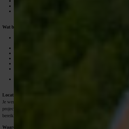
Kennis van vergunningen en civiele techniek is een pré;
Sterke organisatorische vaardigheden en oog voor detail;
Klant- en stakeholdergericht, communicatief sterk en proactief
in oplossingen.
Wat biedt de opdrachtgever jou via VONDERS?
Een salaris passend bij jouw ervaring, tussen € 3.100,- en €
4.800,- bruto per maand;
Goede arbeidsvoorwaarden volgens cao Bouw & Infra;
25 vakantiedagen en 15 ATV-dagen;
Hybride werktijden, met ruimte voor thuiswerken;
Mogelijkheden tot doorgroei binnen de organisatie;
Een betrokken en stabiel team met een passie voor
infrastructuur;
Inspannende projecten die impact maken op de
energietransitie.
Locatie
Je werkplek is ons kantoor in Nijkerk. Van hieruit coördineer je
projecten door heel Nederland, vaak op uitdagende en moeilijk
bereikbare locaties.
Waarom solliciteren via VONDERS?