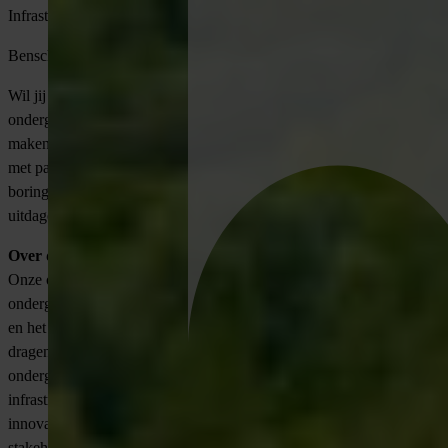
Infrastructuur
Benschop | 32-40 uur | Salaris €3.100,- €4.800,- bruto per maand
Wil jij een belangrijke rol spelen in het realiseren van slimme
ondergrondse infrastructuur die Nederland veiliger en duurzamer
maken? Ben jij een ervaren werkvoorbereider of projectcoördinator
met passie voor infrastructuurprojecten en complexe
boringstechnieken? Solliciteer dan via VONDERS op deze
uitdagende functie bij onze opdrachtgever.
Over de opdrachtgever
Onze opdrachtgever is een toonaangevend bedrijf in de
ondergrondse infrastructuursector, gespecialiseerd in gestuurd boren
en het uitvoeren van complexe boringen op uitdagende locaties. Ze
dragen bij aan de energietransitie door het uitvoeren van
ondergrondse projecten voor netwerkbeheerders en grote landelijke
infrastructuurprojecten. De organisatie kenmerkt zich door
innovatie, duurzame oplossingen en nauwe samenwerking met
stakeholders.