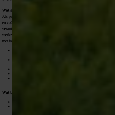
Wat ga je doen als Projectcoördinator / Werkvoorbereider?
Als projectcoördinator ben jij de spil in het proces van voorbereiding
en coördinatie van ondergrondse boorprojecten. Jij bent
verantwoordelijk voor het soepel laten verlopen van alle
werkzaamheden, van planning en vergunningen tot communicatie
met betrokken partijen. Jouw taken:
Voorbereiden, begeleiden en coördineren van infraprojecten
rondom gestuurd boren;
Ondersteunen van projectleiders en opdrachtgevers,
informeren over voortgang en signaleren van problemen;
Controleren van vergunningen en tekeningen;
Zorgen voor een correcte projectadministratie en rapportages;
Samenwerken met een team van engineers, uitvoerders en
projectleiders.
Wat breng jij mee?
MBO+/HBO werk- en denkniveau;
Minimaal 5 jaar ervaring in de technologische ondergrondse
infrastructuur, bij voorkeur in gestuurd boren;