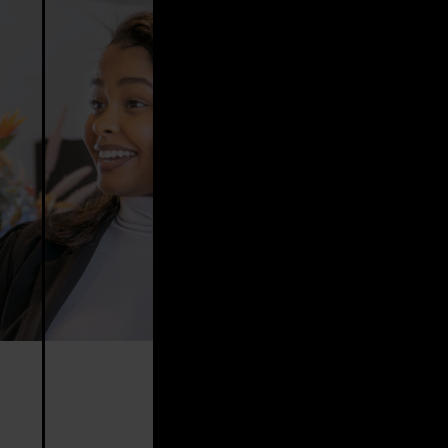
Een nieuwe opdracht
verheidsopdrachtgevers die anderen niet bereiken.