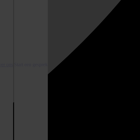
er ons
Start een gesprek