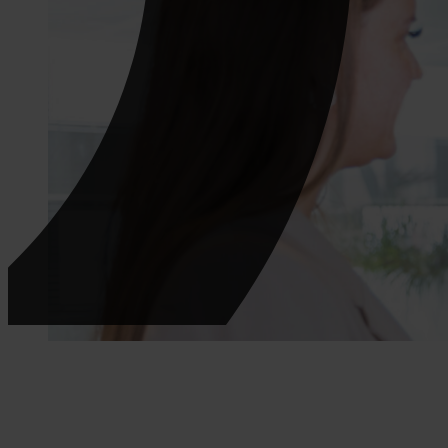
Een vaste functie
Wij brengen jou in contact met de werkgever die é