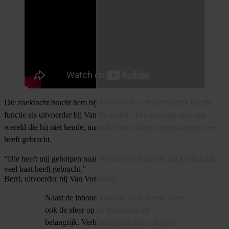
Die zoektocht bracht hem bij
VONDERS
, en uiteindelijk bij zijn
functie als uitvoerder bij Van Voskuilen. Een overstap naar een
wereld die hij niet kende, maar die hem volgens eigen zeggen veel
heeft gebracht.
“Die heeft mij geholpen naar een nieuwe baan die mij uiteindelijk
veel baat heeft gebracht.”
Berri, uitvoerder bij Van Voskuilen
Naast de inhoud van zijn werk noemt Berri
ook de sfeer op de werkvloer als
belangrijk. Verbinding met zijn collega’s