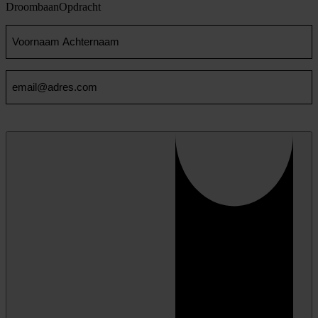
Droombaan
Opdracht
Voornaam
en
Achternaam
Email
(Vereist)