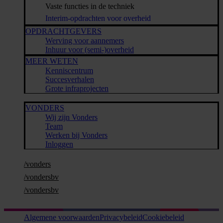
Vaste functies in de techniek
Interim-opdrachten voor overheid
OPDRACHTGEVERS
Werving voor aannemers
Inhuur voor (semi-)overheid
MEER WETEN
Kenniscentrum
Succesverhalen
Grote infraprojecten
VONDERS
Wij zijn Vonders
Team
Werken bij Vonders
Inloggen
/vonders
/vondersbv
/vondersbv
Algemene voorwaarden
Privacybeleid
Cookiebeleid