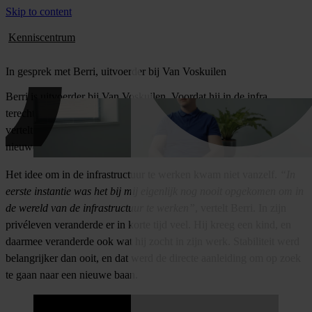
Skip to content
Kenniscentrum
In gesprek met Berri, uitvoerder bij Van Voskuilen
Berri is uitvoerder bij Van Voskuilen. Voordat hij in de infra
terechtkwam, had hij hier zelf nooit aan gedacht. In dit interview
vertelt hij hoe een nieuwe levensfase hem op het spoor van deze
nieuwe baan bracht, en hoe hij die overstap heeft ervaren.
Het idee om in de infrastructuur te werken kwam niet vanzelf.
“In
eerste instantie was het bij mij eigenlijk nog nooit opgekomen om in
de wereld van de infrastructuur te werken”
, vertelt Berri. In zijn
privéleven veranderde er in korte tijd veel. Hij kreeg een kind, en
daarmee veranderde ook wat hij zocht in zijn werk. Stabiliteit werd
belangrijker dan ooit, en dat werd de directe aanleiding om op zoek
te gaan naar een nieuwe baan.