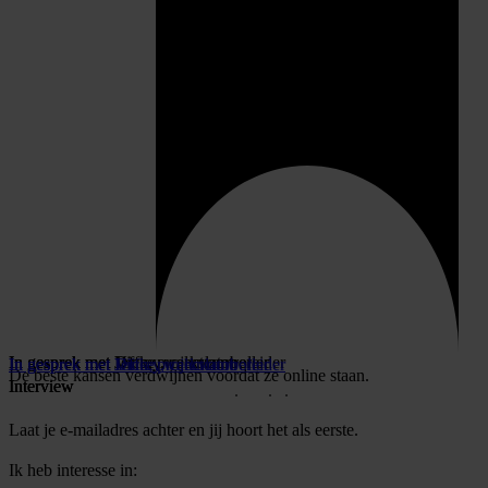
In gesprek met Vince, werkvoorbereider
In gesprek met Jeffrey, calculator
In gesprek met Dick, projectcontroller
In gesprek met Vince, werkvoorbereider
In gesprek met Jeffrey, calculator
In gesprek met Dick, projectcontroller
De beste kansen verdwijnen voordat ze online staan.
Interview
Interview
Interview
Laat je e-mailadres achter en jij hoort het als eerste.
Ik heb interesse in: