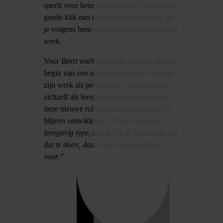
speelt voor hem een grote rol. Zonder een
goede klik met de mensen om je heen, ga
je volgens hem ook niet met plezier naar je
werk.
Voor Berri voelt deze stap dan ook als het
begin van een nieuw hoofdstuk, zowel in
zijn werk als persoonlijk. Hij omschrijft
zichzelf als leergierig, en is blij dat hij in
deze nieuwe rol de kans krijgt om zich te
blijven ontwikkelen.
“Ik ben best een
leergierig type, dus dat ik de kans krijg om
dat te doen, daar ben ik best dankbaar
voor.”