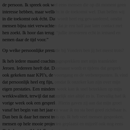
de persoon. Ik spreek ook wel eens mensen die op dit moment geen
interesse hebben, maar wellicht in de toekomst wel. Dan bellen wij
in die toekomst ook écht. Dat wordt heel erg gewaardeerd, omdat
mensen bijna niet verwachten dat je een half jaar later contact met
hen zoekt. Ik hoor dan terug: “jullie investeren echt in iemand en
nemen daar de tijd voor.”
Op welke persoonlijke prestatie bij Vonders ben jij het meest trots?
Ik heb iedere maand coachingsgesprekken met mijn teamleider
Jeroen. Iedereen heeft dat. Daarnaast wordt er tijdens dat gesprek
ook gekeken naar KPI’s, de voortgang en de verbeterpunten. Ik vind
dat persoonlijk heel erg fijn, omdat ik onzeker kan zijn over mijn
eigen prestaties. Een mindere week kan ik snel betrekken op mijn
werkkwaliteit, terwijl dat natuurlijk niet altijd zo is. Toevallig had ik
vorige week ook een gesprek. Hierin gaven zij aan dat mijn groei
vanaf het begin van het jaar en waar ik nu sta heel goed zichtbaar is.
Dan ben ik daar het meest trots op. Ik heb veel mensen gesproken,
mensen op hele mooie projecten geplaatst en mijzelf ook nog eens