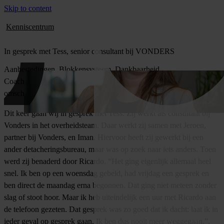
Skip to content
Kenniscentrum
In gesprek met Tess, senior consultant bij VONDERS
Aanbestedingen. Blokkensysteem. Dankbaarheid.
Coachingsgesprekken. Groei. Zo wordt Vonders in dit interview
omschreven. Waarom? Lees mee met dit kijkje achter de schermen.
Dit keer gaan wij in gesprek met Tess. Zij werkt als consultant bij
Vonders in het overheidsteam. Daar werkt zij samen met Jeroen,
partner bij Vonders, en Iman. Hiervoor heeft zij gewerkt bij een
ander detacheringsbureau, maar was op zoek naar iets anders. Toen
werd zij benaderd door Ricardo. “Het ging eigenlijk allemaal heel
snel. Ik ben op een woensdag gebeld, had vrijdag een gesprek en
ben direct de maandag erna begonnen. Dat ging niet meteen zonder
slag of stoot hoor. Maar ik heb uiteindelijk een uur met Ricardo aan
de telefoon gezeten. Dat gesprek was zo goed dat ik dacht: laat ik in
ieder geval op gesprek gaan. Ik ben dus nooit meer weggegaan.”,