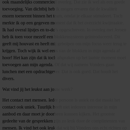
ook maandelijks commercieel overleg. Dat zie ik wel als een goede
toevoeging. Van dichtbij heb ik mogen ervaren dat de kwaliteit
enorm toeneemt binnen het team, omdat je elkaar stimuleert. Toch
merkte ik op een gegeven moment dat ik het overzicht kwijtraakte.
Ik had overal lijstjes en to-do’s opgeschreven. In overleg met Jeroen
heb ik toen voor mezelf een blokkensysteem geïntroduceerd. Dit
geeft mij houvast en heeft mij geholpen om mijn focus weer terug te
krijgen. Toch wijk ik wel eens van de blokken in mijn agenda af
hoor! Het kan zijn dat ik toch afspraken op het laatste moment moet
toevoegen aan mijn agenda. Of dat wij namens Vonders gaan
lunchen met een opdrachtgever. Dat is ook goed. Dat houdt het
divers.
Wat vind jij het leukst aan jouw werk?
Het contact met mensen. Ieder persoon is uniek en dat maakt het
contact ook uniek. Tuurlijk heeft niet iedereen interesse in mijn
aanbod en daar moet je doorheen kunnen kijken. Het grootste
gedeelte van de gesprekken zijn zo leuk door de complimenten van
mensen. Ik vind het ook leuk dat wij bij Vonders ons echt richten op