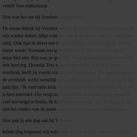
vertelt Tess enthousiast.
Hoe was het om bij Vonders te beginnen?
De eerste indruk bij Vonders was zo goed dat Tess het omschrijft als
een warme deken. Mijn contract heb ik getekend met drie oliebollen
erbij. Ook had ik direct een housewarming van een collega. In mijn
eerste week! Normaal zou je twijfelen of je dan wel moet gaan,
maar hier niet. Het was zo gezellig. Naast gezelligheid past het werk
ook heel erg. Doordat Tess in het team zit dat zich richt op de
overheid, heeft zij vooral contact met kandidaten. De opdrachtgever,
de overheid, werkt namelijk met aanbestedingen. In haar geval is dat
juist fijn. “Ik vind sales leuk en ik heb het ook veel gedaan, maar het
is heel intensief. Het vergt moed om door te blijven gaan, terwijl je
veel nee krijgt te horen. Ik krijg er juist energie van om bezig te zijn
met het vinden van de juiste match in gesprek met een kandidaat.”
Hoe pak jij een dag aan bij Vonders?
Iedere dag beginnen wij natuurlijk met de huddle, maar wij hebben