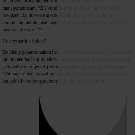
rol, zowel als teamleider of meer als onderdeel van het
managementteam. “Bij Vonders krijg je ook de kans om jezelf te
bewijzen. Zij durven mij ook de leiding te geven en dat in
combinatie met de juiste begeleiding, maakt dat ik daar ook steeds
meer naartoe groei.”
Hoe ervaar je de sfeer?
De kleine gebaren maken het verschil. Naast het harde werken, is er
tijd om een half uur bij elkaar te zitten. Er zijn borrels, teambuilding
activiteiten en uitjes. Bij Vonders wordt wat er wordt gezegd ook
echt nagekomen. Zowel op het gebied van leuke activiteiten als op
het gebied van doorgroeimogelijkheden en begeleiding.