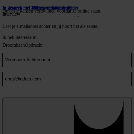
In gesprek met Vince, werkvoorbereider
In gesprek met Jeffrey, calculator
In gesprek met Dick, projectcontroller
In gesprek met Vince, werkvoorbereider
In gesprek met Jeffrey, calculator
In gesprek met Dick, projectcontroller
De beste kansen verdwijnen voordat ze online staan.
Interview
Interview
Interview
Laat je e-mailadres achter en jij hoort het als eerste.
Ik heb interesse in:
Droombaan
Opdracht
Voornaam
en
Achternaam
Email
(Vereist)