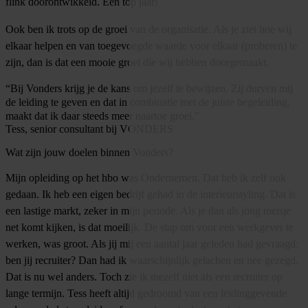
flink doorontwikkeld. Een top jaar!
Ook ben ik trots op de groei van de organisatie. Als je ziet hoe wij
elkaar helpen en van toegevoegde waarde voor elkaar (proberen) te
zijn, dan is dat een mooie groei die wij hebben doorgemaakt.
“Bij Vonders krijg je de kans om jezelf te bewijzen. Zij durven mij
de leiding te geven en dat in combinatie met de juiste begeleiding,
maakt dat ik daar steeds meer naartoe groei.”
Tess, senior consultant bij VONDERS
Wat zijn jouw doelen binnen Vonders?
Mijn opleiding op het hbo was Ondernemen. Dat heb ik zelf ook
gedaan. Ik heb een eigen bedrijf gehad in de interieurstyling. Dat is
een lastige markt, zeker in mijn periode. Als je dan als jong meisje
net komt kijken, is dat moeilijk. De stap om voor een werkgever te
werken, was groot. Als jij mij een aantal jaar geleden had gevraagd:
ben jij recruiter? Dan had ik waarschijnlijk gelachen en nee gezegd.
Dat is nu wel anders. Toch zie ik mezelf niet als een recruiter op
lange termijn. Tess heeft altijd gedroomd van een leidinggevende