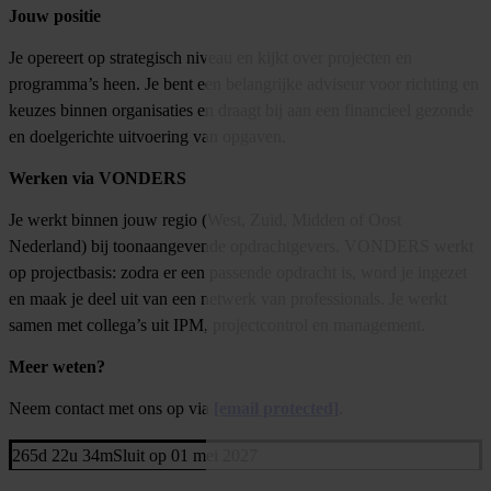
Jouw positie
Je opereert op strategisch niveau en kijkt over projecten en
programma’s heen. Je bent een belangrijke adviseur voor richting en
keuzes binnen organisaties en draagt bij aan een financieel gezonde
en doelgerichte uitvoering van opgaven.
Werken via VONDERS
Je werkt binnen jouw regio (West, Zuid, Midden of Oost
Nederland) bij toonaangevende opdrachtgevers. VONDERS werkt
op projectbasis: zodra er een passende opdracht is, word je ingezet
en maak je deel uit van een netwerk van professionals. Je werkt
samen met collega’s uit IPM, projectcontrol en management.
Meer weten?
Neem contact met ons op via
[email protected]
.
265d 22u 34m
Sluit op 01 mei 2027