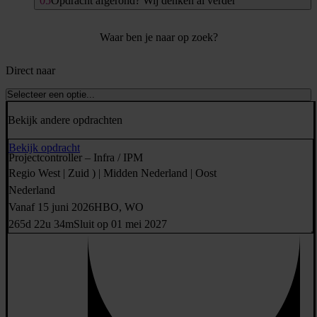
Opdracht afgerond? Wij denken al verder
Waar ben je naar op zoek?
Direct naar
Selecteer een optie...
Bekijk andere opdrachten
Bekijk opdracht
Projectcontroller – Infra / IPM
Regio West | Zuid ) | Midden Nederland | Oost
Nederland
Vanaf 15 juni 2026
HBO, WO
265d 22u 34m
Sluit op 01 mei 2027