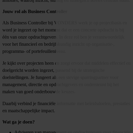
ambities, waarbij inzicht, sturing en strategisch advies centraal staan.
Jouw rol als Business Controller
Als Business Controller bij VONDERS werk je op projectbasis en
word je ingezet op het moment dat er een concrete opdracht is bij
één van onze opdrachtgevers. In deze rol ben je verantwoordelijk
voor het financieel en bedrijfskundig inzicht op organisatie-,
programma- of portefeuilleniveau.
Je kijkt over projecten heen en zorgt ervoor dat middelen effectief en
doelgericht worden ingezet, passend bij de strategische
doelstellingen. Je fungeert als een stevige sparringpartner voor
management, directie en opdrachtgevers en ondersteunt bij het
maken van goed onderbouwde keuzes.
Daarbij verbind je financiële informatie met beleidsdoelen, prestaties
en maatschappelijke impact.
Wat ga je doen?
Adviseren van management en opdrachtgevers over financiële