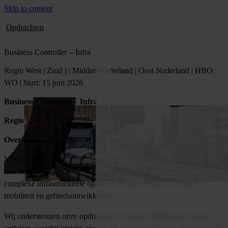
Skip to content
Opdrachten
Business Controller – Infra
Regio West | Zuid ) | Midden Nederland | Oost Nederland | HBO,
WO | Start: 15 juni 2026
Business Controller – Infra
Regio West | Zuid | Midden Nederland | Oost Nederland
Over VONDERS
VONDERS werkt aan de fysieke leefomgeving van morgen. Samen
met waterschappen, gemeenten en provincies realiseren wij
complexe infrastructurele opgaven op het gebied van water,
mobiliteit en gebiedsontwikkeling.
Wij ondersteunen onze opdrachtgevers bij het realiseren van hun