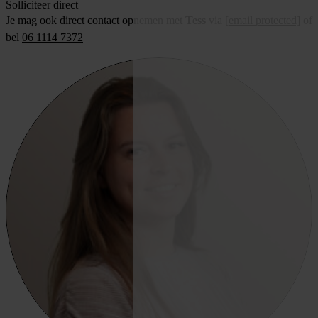
Solliciteer direct
Je mag ook direct contact opnemen met
Tess
via
[email protected]
of
bel
06 1114 7372