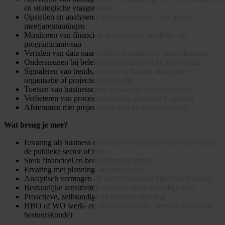
en strategische vraagstukken
Opstellen en analyseren van begrotingen, forecasts en
meerjarenramingen
Monitoren van financiële prestaties op portfolio- en
programmaniveau
Vertalen van data naar heldere inzichten en stuurinformatie
Ondersteunen bij beleidsontwikkeling en besluitvorming
Signaleren van trends, risico’s en kansen binnen de
organisatie of projectenportefeuille
Toetsen van businesscases en investeringsvoorstellen
Verbeteren van processen rondom planning & control
Afstemmen met projectcontrol en projectbeheersing
Wat breng je mee?
Ervaring als business controller of financieel adviseur binnen
de publieke sector of infra
Sterk financieel en bedrijfskundig inzicht
Ervaring met planning- & controlcycli
Analytisch vermogen en het vertalen van cijfers naar advies
Bestuurlijke sensitiviteit en sterke adviesvaardigheden
Proactieve, zelfstandige en kritische houding
HBO of WO werk- en denkniveau (bijv. finance, economie,
bestuurskunde)