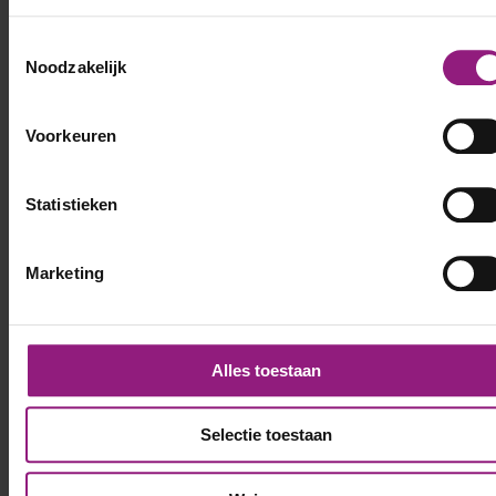
Toestemmingsselectie
Noodzakelijk
Voornaam
Voorkeuren
*
Statistieken
Achternaam
*
Marketing
Telefoonnummer
*
Alles toestaan
E-mailadres
*
Selectie toestaan
LinkedIn profiel