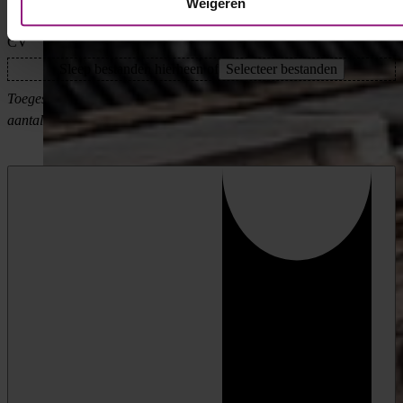
Weigeren
CV
Sleep bestanden hierheen of
Selecteer bestanden
Toegestane bestandstypen: pdf, Max. bestandsgrootte: 64 MB, Max.
aantal bestanden: 1.