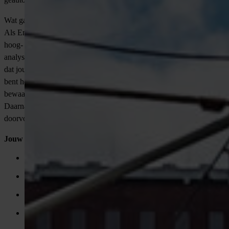
Wat ga je doen als Engineer?
Als Engineer draag je bij aan het ontwerp en de engineering van
hoog- en middenspannings trajecten en distributienetwerken. Je
analyseert bestaande en nieuwe tracés, maakt berekeningen en zorgt
dat jouw ontwerpen voldoen aan alle gestelde eisen en normen. Je
bent het aanspreekpunt voor opdrachtgevers en stakeholders, en
bewaakt de kwaliteit en veiligheid van het ontwerpproces.
Daarnaast draag je bij aan het oplossen van knelpunten en het
doorvoeren van verbeteringen.
Jouw taken:
Het maken en analyseren van efficiënte ontwerptekeningen en
technische berekeningen;
Uitvoeren van de nodige afstemming met projectleiders,
opdrachtgevers en toezichthouders;
Identificeren en proactief oplossen van ontwerp- en
uitvoeringsknelpunten;
Documentatie en borging van de ontwerp- en
projectgegevens;