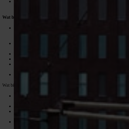
Bijdragen aan het digitaliseren van werkzaamheden met
behulp van geautomatiseerde systemen, drones en tablets.
Wat breng jij mee?
Minimaal een afgeronde mbo- of hbo-opleiding in
bijvoorbeeld Elektrotechniek, Installatietechniek, of Civiele
Techniek;
Aantoonbare ervaring op het gebied van engineering en
ontwerp, bij voorkeur binnen de kabel- en leidingbouw;
Ervaring met tekenprogramma’s zoals AutoCAD is een pré;
Een grote mate van nauwkeurigheid en analytisch inzicht;
Goede communicatieve vaardigheden en een klantgerichte
houding;
Beschikbaarheid van 32 tot 40 uur per week.
Wat biedt de opdrachtgever via VONDERS?
Een salaris tussen €3.000,- en €5.500,- bruto per maand,
afhankelijk van ervaring;
Een leaseauto inclusief laadpas, inzetbaar door heel Europa;
Flexibele (hybride) werkmogelijkheden, inclusief werken op
kantoor, projectlocaties en thuis;
25 vakantiedagen en 13 ADV-dagen voor jouw rust en
ontspanning;