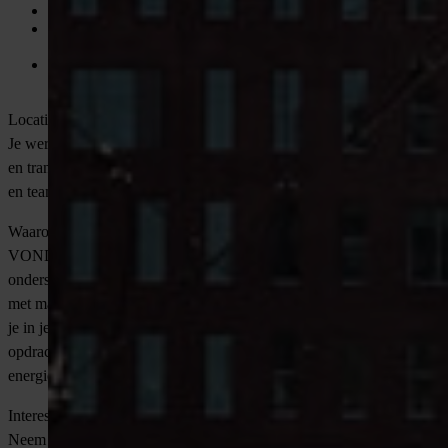
Goede pensioenregeling;
Ruimte voor persoonlijke ontwikkeling en
doorgroeimogelijkheden binnen de organisatie;
Regelmatige teamdagen en vrijdagmiddagborrels die de
onderlinge sfeer versterken.
Locatie
Je werkt vanuit de vestigingen in Amsterdam. De werksfeer is open
en transparant, en er is volop gelegenheid voor professionele groei
en teamvorming.
Waarom solliciteren via VONDERS?
VONDERS is hét detacheringsbureau voor technisch talent. Wij
ondersteunen jou bij het vinden van een baan die écht bij je past,
met maatwerk begeleiding en persoonlijke aandacht. We begeleiden
je in je carrière en zorgen voor een goede match tussen jou en onze
opdrachtgevers. Solliciteer vandaag nog en help Nederland de
energietransitie verder vorm te geven!
Interesse?
Neem contact op met Olaf de Koning via
[email protected]
. Heb je