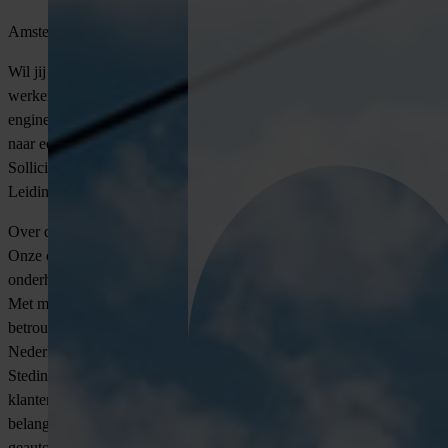
Amsterdam | 32-40 uur | €3.000 tot €5.500 p/m
Wil jij bijdragen aan de energietransitie van Nederland door te
werken aan innovatieve en regionale projecten? Heb jij ervaring met
engineering en ontwerp van kabels en leidingen, en ben je op zoek
naar een afwisselende functie binnen een toonaangevend bedrijf?
Solliciteer dan via VONDERS op deze vacature Engineer Kabel- en
Leidingen bij onze opdrachtgever.
Over de opdrachtgever
Onze opdrachtgever is een specialist in het ontwerpen, realiseren en
onderhouden van kabel- en leidingnetwerken voor diverse sectoren.
Met meer dan 100 jaar ervaring dragen ze bij aan de
betrouwbaarheid van nutsvoorzieningen en de energietransitie in
Nederland. Ze werken voor grote netbeheerders zoals Tennet,
Stedin, Alliander en Enexis, evenals voor overheden, industriële
klanten en energiebedrijven. Innovatie en digitalisering vormen een
belangrijk onderdeel van hun aanpak, waarbij onder andere
geautomatiseerde programma’s en drones worden ingezet.