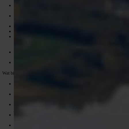
Minimaal mbo+/hbo werk- en denkniveau, bij voorkeur in
techniek, bouwkunde of vergelijkbaar;
4 jaar ervaring in leidinggeven binnen de technische
installaties of infrastructuur;
Ervaring met kabel- en leidingwerk is een pré;
Sterke organisatorische en leidinggevende vaardigheden;
Goede communicatieve vaardigheden en in staat om
stakeholders op verschillende niveaus te informeren en te
motiveren;
In bezit van VCA en Veilig Werken Langs de Weg of bereid
deze via ons te behalen;
Beschikbaar voor 36 tot 40 uur per week.
Wat biedt de opdrachtgever jou via VONDERS?
Een salaris tussen €4.500,- en €6.200,- bruto per maand,
afhankelijk van ervaring;
Een leaseauto met laadpas, geschikt voor gebruik in heel
Europa;
25 vakantiedagen en 13 adv-dagen, plus 8% vakantiegeld dat
je flexibel kunt ontvangen;
Hybride werkomstandigheden: werken op locatie, op project
of deels vanuit huis;
Een inspirerende en informele werkomgeving met collega’s