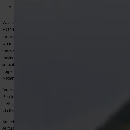
die gericht zijn op groei en ontwikkeling;
Mogelijkheden voor doorgroei naar functies zoals
projectmanager of andere leidinggevende rollen;
Waarom solliciteren via VONDERS?
VONDERS is hét detacheringsbureau voor technische
professionals. Wij begeleiden jou persoonlijk en ontdekken samen
waar jouw talenten en ambities het beste tot hun recht komen. Bij
ons staat de juiste match centraal, voor de lange termijn. Daarnaast
bieden wij jou een goede begeleiding, maatwerk in het
sollicitatieproces en ondersteuning in je carrière. Solliciteer vandaag
nog en draag bij aan de duurzame energievoorziening van
Nederland!
Interesse?
Ben je enthousiast geworden? Stuur je cv naar
[email protected]
.
Heb je eerst nog vragen? Neem contact op met Wouter Overhand
via 06-23166079 ook via WhatsApp.
Solliciteer direct
Je mag ook direct contact opnemen met
Delano
via