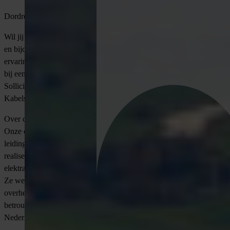
Dordrecht | 36-40 uur | €4.500 tot €6.200 p/m
Wil jij een essentiële rol spelen in de energietransitie van Nederland
en bijdragen aan het verbeteren van onze infrastructuur? Heb jij
ervaring met leidinggeven in de technische sector en wil je werken
bij een gerenommeerd bedrijf dat zich inzet voor duurzaamheid?
Solliciteer dan via VONDERS op deze vacature Projectleider
Kabels- en Leidingen.
Over de opdrachtgever
Onze opdrachtgever is een toonaangevend bedrijf in de kabel- en
leidingensector met meer dan 100 jaar ervaring. Ze ontwerpen,
realiseren en onderhouden distributienetwerken voor gas, water,
elektra en duurzame energiebronnen zoals wind- en zonneparken.
Ze werken zelfstandig en in samenwerking met netbeheerders,
overheden en industriële partners, en dragen zo bij aan de
betrouwbare energievoorziening en de energietransitie van
Nederland.