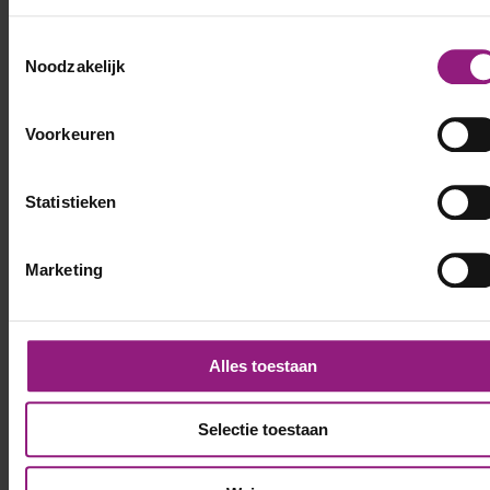
Voornaam
Toestemmingsselectie
*
Noodzakelijk
Achternaam
*
Voorkeuren
Statistieken
Telefoonnummer
*
Marketing
E-mailadres
*
Alles toestaan
LinkedIn profiel
Selectie toestaan
CV
Sleep bestanden hierheen of
Selecteer bestanden