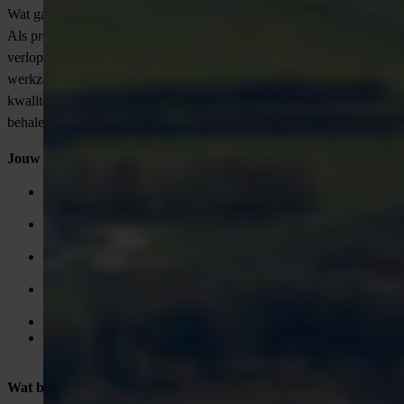
Wat ga je doen als Projectleider?
Als projectleider ben jij de spil die zorgt dat projecten soepel
verlopen van voorbereiding tot oplevering. Je stuurt teams aan, plant
werkzaamheden, bewaakt de voortgang en houdt rekening met
kwaliteit, veiligheid en budget. Je bent verantwoordelijk voor het
behalen van de projectdoelstellingen en het motiveren van je team.
Jouw taken:
Aansturen en organiseren van kabel- en leidingprojecten op
diverse locaties in Nederland;
Contact onderhouden met opdrachtgevers, onderaannemers
en interne teams;
Opstellen en bewaken van projectplanning, budget en
rapportages;
Zorgdragen voor veiligheid, kwaliteit en efficiëntie op de
werkvloer;
Signaleren van knelpunten en deze proactief oplossen;
Evalueren en rapporteren over projectvoortgang en –
resultaten.
Wat breng jij mee?