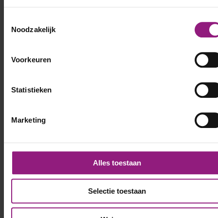
Voornaam
*
Toestemmingsselectie
Noodzakelijk
Achternaam
*
Voorkeuren
Telefoonnummer
Statistieken
*
Marketing
E-mailadres
*
LinkedIn profiel
Alles toestaan
Selectie toestaan
CV
Sleep bestanden hierheen of
Selecteer bestanden