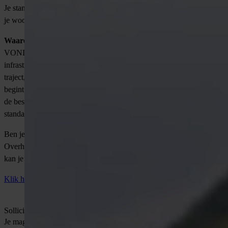
Je standplaats is Zwolle en de projecten zijn vooral in de regio van
je woonplaats.
Waarom solliciteren via VONDERS?
VONDERS is hét detacheringsbureau voor technische en
infrastructuurprofessionals. Wij begeleiden jou met een persoonlijk
traject, waarin jouw wensen en talenten centraal staan. Of je nu net
begint of je carrière een nieuwe impuls wilt geven, wij zorgen voor
de beste match met onze top-infra-werkgevers. Bij ons krijg je geen
standaard aanpak, maar maatwerk dat past bij jou.
Ben je enthousiast geworden? Neem contact op met Wouter
Overhand via WhatsApp op 06-23166079. Via onderstaande link
kan je eenvoudig een afspraak maken.
Klik hier om direct te solliciteren!
Solliciteer direct
Je mag ook direct contact opnemen met
Delano
via