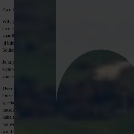
Zwolle | 32-40 uur | Salaris tussen €2.800 en €4.500 p/m
Wil jij de spil zijn in het plannen en coördineren van complexe infra-
en netwerkprojecten? Heb jij een goede organisatorische
vaardigheden, woon je in de buurt van één van onze locaties en wil
jij bijdragen aan de realisatie van betrouwbare nutsvoorzieningen?
Solliciteer dan via VONDERS op de vacature Projectcoördinator.
Je krijgt al vroeg de kans om mee te draaien in projecten die
zichtbaar impact hebben. Er is veel aandacht voor coaching en leren
van ervaren collega’s.
Over de opdrachtgever
Onze opdrachtgever is een gerenommeerd familiebedrijf dat zich
specialiseert in het ontwerpen, realiseren en onderhouden van
nutsdistributienetwerken in Nederland. Van het aanleggen van
kabels, leidingen en netwerken voor gas, water en elektra tot het
bouwen van distributienetwerken voor duurzame energie zoals
wind- en zonne-energie. De sfeer is gezellig en professioneel