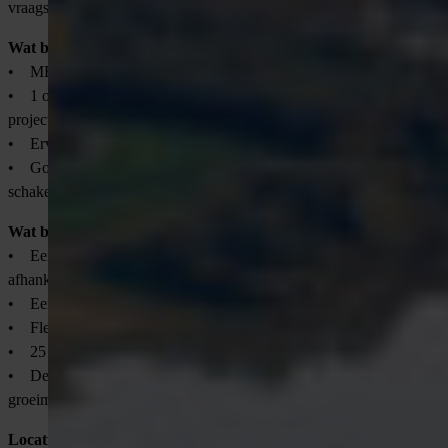
vraagstukken.
Wat breng jij mee?
• MBO- of Hbo-niveau, bij voorkeur in een technische richting;
• 1 of 2 jaar werkervaring als werkvoorbereider, planner of
projectcoördinator;
• Ervaring met werken in projectomgevingen;
• Goede communicatieve vaardigheden en het vermogen om te
schakelen met diverse partijen.
Wat biedt de opdrachtgever jou via VONDERS?
• Een salaris tussen €2.500,- en €4.500,- bruto per maand,
afhankelijk van ervaring;
• Een contract voor 32-40 uur per week;
• Flexibiliteit met hybride werken mogelijk;
• 25 vakantiedagen en 13 ADV-dagen;
• De kans om je te ontwikkelen via trainingen en interne
groeimogelijkheden;
Locatie