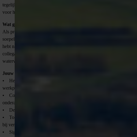
tegelijk. Je werkt hard aan grote projecten, maar er is ook ruimte
voor humor en persoonlijke aandacht.
Wat ga je doen als Projectcoördinator?
Als projectcoördinator bij deze organisatie zorg jij dat projecten
soepel verlopen. Je plant, coördineert en bewaakt de voortgang, en
hebt nauw contact met onderaannemers, opdrachtgevers en
collega’s. Jouw werk draagt bij aan een betrouwbare energie- en
watervoorziening in Nederland.
Jouw taken:
• Het opstellen en bewaken van de projectplanning en
werkprogramma’s;
• Coördineren van personeel en contact onderhouden met
onderaannemers;
• Deelname aan interne en externe overleggen;
• Toewijzen van werkzaamheden aan medewerkers en schakelen
bij veranderende prioriteiten;
• Signaleren en oplossen van project- en capaciteit gerelateerde