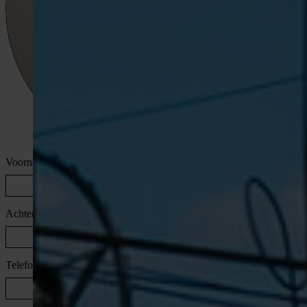
Voornaam
*
Achternaam
*
Telefoonnummer
*