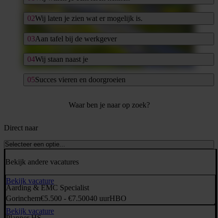
Wij laten je zien wat er mogelijk is.
Aan tafel bij de werkgever
Wij staan naast je
Succes vieren en doorgroeien
Waar ben je naar op zoek?
Direct naar
Selecteer een optie...
Bekijk andere vacatures
Bekijk vacature
Aarding & EMC Specialist
Gorinchem
€5.500 - €7.500
40 uur
HBO
Bekijk vacature
Planner HS