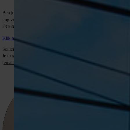
humor hand in hand gaan.
Ben je enthousiast geworden? Solliciteer direct via de link. Heb je
nog vragen? Bel of app gerust met Wouter Overhand op 06-
23166079.
Klik hier om direct te solliciteren!
Solliciteer direct
Je mag ook direct contact opnemen met
Wouter
via
[email protected]
of bel
06 2316 6079