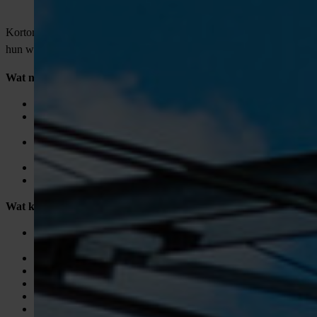
verlopen.
Kortom: jij maakt het mogelijk dat onze monteurs buiten zorgeloos
hun werk kunnen doen.
Wat neem je mee?
MBO+ werk- en denkniveau;
Enkele jaren ervaring als werkvoorbereider of in de
ondergrondse infra;
Nog geen ervaring? Geen probleem! Vakspecialisten leren je
alles over het vak;
Communicatief sterk, gestructureerd en oplossingsgericht;
Je spreekt en schrijft goed Nederlands.
Wat krijg je van ons?
Een salaris tussen
€3.100 en €4.000
per maand (afhankelijk
van ervaring);
25 vakantiedagen + 13 ADV-dagen
;
Laptop en telefoon
van de zaak;
Goede pensioenregeling
;
Ruimte om te groeien met
opleidingen en trainingen
;
En vooral: een leuk team waar techniek, samenwerking en