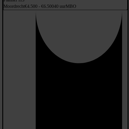
Moordrecht
€4.500 - €6.500
40 uur
MBO