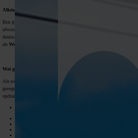
Alkmaar
|
Fulltime | €3.100 – €4.000 p/m
Ben jij een echte regelaar met technisch inzicht? Houd je van
afwisseling, verantwoordelijkheid én werk je graag samen aan
duurzame projecten? Dan hebben wij een mooie uitdaging voor jou
als
Werkvoorbereider Energietranistie
Wat ga je doen?
Als werkvoorbereider zorg jij dat alles achter de schermen perfect
geregeld is. Je bent de schakel tussen kantoor, uitvoering en
opdrachtgever. Geen dag is hetzelfde:
Je beoordeelt nieuwe opdrachten en zet alles strak in de
planning;
Je onderhoudt contact met klanten, uitvoerders en gemeenten;
Je regelt vergunningen, materialen en verkeersmaatregelen;
Je houdt het overzicht in de planning, kosten en voortgang;
En natuurlijk zorg jij dat de projecten veilig en soepel