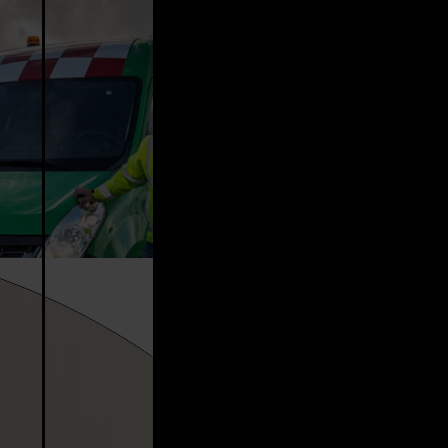
eid. Wij werken veelvuldig samen met zusterbedrijven uit het concern
ier actief in zijn, een samenwerkingsverband opgericht onder de