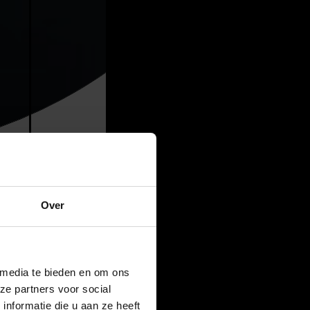
Over
 media te bieden en om ons
ze partners voor social
nformatie die u aan ze heeft