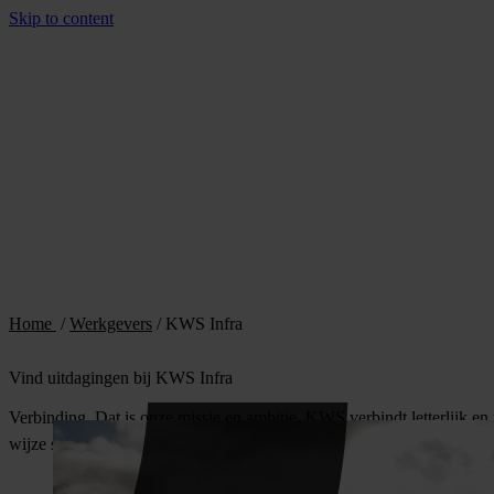
Skip to content
Home
/
Werkgevers
/
KWS Infra
Vind uitdagingen bij KWS Infra
Verbinding. Dat is onze missie en ambitie. KWS verbindt letterlijk e
wijze samen brengen van mensen, bedrijven, overheden en andere sta