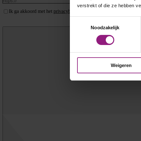
verstrekt of die ze hebben v
Instemming
Ik ga akkoord met het
privacybeleid
.
*
*
Toestemmingsselectie
Noodzakelijk
Weigeren