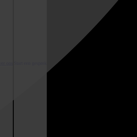
er ons
Start een gesprek