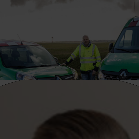
l breed opererend concern dat actief is in alle vormen van bouwnijverh
en de sector infrastructuur is tussen de VolkerWessels-bedrijven, die h
of bel
06 5130 6997