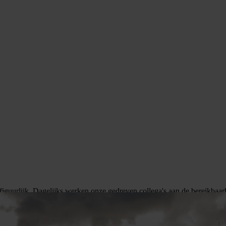
n figuurlijk. Dagelijks werken onze gedreven collega's aan de bereikbaa
keholders.