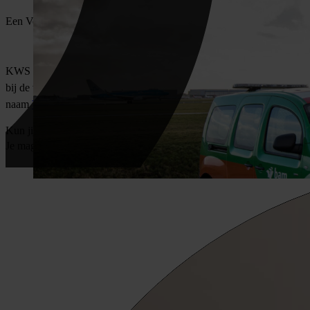
Een VolkerWessels-onderneming
KWS maakt deel uit van Koninklijke VolkerWessels, een internationaa
bij de verwerving en uitvoering van multidisciplinaire projecten. Binn
naam
VolkerInfra
.
Kun jij goed plannen? Laat je gegevens achter!
Je mag ook direct contact opnemen met
Delano
via
[email protected]