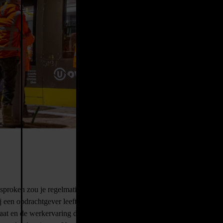
dsprogramma. Het onderhoud en beheer van het spoor is een groot
iligingssystemen, seinen en overwegbomen, allen onderdeel van het
gen en geluidsoverlast. Het is belangrijk dat dit verhaal op de juiste
nkoop, de leveranciersselectie en onderhandelingen en
om dat stuk spoor van meer vet te voorzien. Dat klinkt eenvoudiger
jk kan dit? De vaardigheden en ervaring zorgen ervoor dat Henk de
anbestedingsprojecten, met name op het gebied van onderhoud. Dat is
proken zou je regelmatig met elkaar in gesprek gaan en rond de tafel
bij een opdrachtgever leeft, wat de opdracht inhoudt en naar wat voor
daat en de werkervaring die je al hebt opgedaan om zo een exact beeld