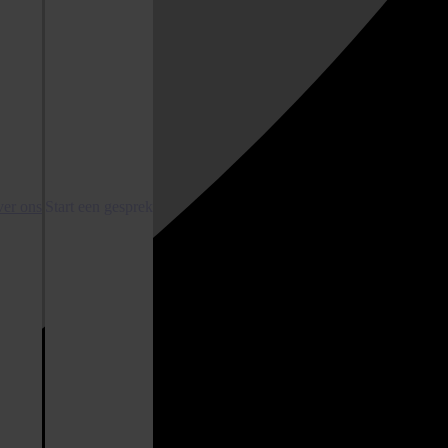
er ons
Start een gesprek