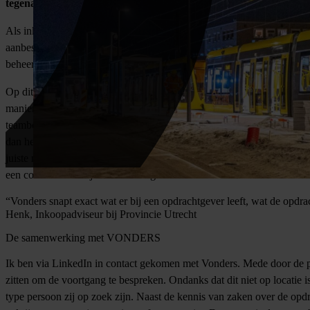
tegenaan en hoe is hij bij deze functie terechtgekomen?
Als inkoopadviseur is het van belang dat het openbaar vervoer netwe
aanbestedingsproject. Het onderhoud van het spoor wordt namelijk ui
beheer en onderhoud. Naast het onderhoud ligt de focus voor de komen
Op dit moment houden we ons bezig met de geluidsoverlast die de tram v
manier wordt vertaald tot een vraagstuk en een directe opdracht om d
teambegeleiding. Tevens zorgt hij ervoor dat de juiste vragen worden 
dan het is, want hoeveel vet smeer je erop en welk soort vet gebruik 
juiste man is voor deze functie. Henk heeft meer dan twintig jaar er
een combinatie die je niet vaak tegenkomt.
“Vonders snapt exact wat er bij een opdrachtgever leeft, wat de opdra
Henk, Inkoopadviseur bij Provincie Utrecht
De samenwerking met VONDERS
Ik ben via LinkedIn in contact gekomen met Vonders. Mede door de pan
zitten om de voortgang te bespreken. Ondanks dat dit niet op locatie i
type persoon zij op zoek zijn. Naast de kennis van zaken over de opd