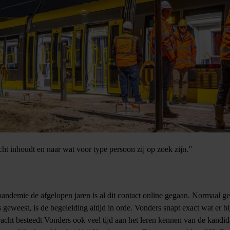
rk in stand wordt gehouden en voorzien wordt van het juiste onderhou
tgevoerd in de breedste zin van het woord. Het spoor, de wissels, beve
de jaren ligt vooral op het gebied van duurzaamheid en circulariteit.
eroorzaakt zodra het een bocht maakt. Staal op staal veroorzaakt trillin
it op te lossen. Henk houdt zich bezig met doelmatige oplossingen, de i
gesteld. Voor de geluidsoverlast op het spoor is een oplossing bedacht 
je? Welke biologisch afbreekbare opties zijn er en hoe milieuvriendeli
varing met verkoop en inmiddels ook tien jaar ervaring met inkoop en a
cht inhoudt en naar wat voor type persoon zij op zoek zijn.”
demie de afgelopen jaren is al dit contact online gegaan. Normaal ges
s geweest, is de begeleiding altijd in orde. Vonders snapt exact wat er 
racht besteedt Vonders ook veel tijd aan het leren kennen van de kandi