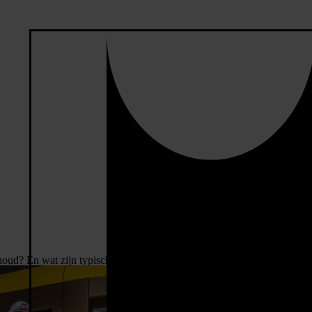
houd? En wat zijn typische storingen of vraagstukken waar je mee te
e uitdagingen. Waar loopt Henk als inkoopadviseur momenteel