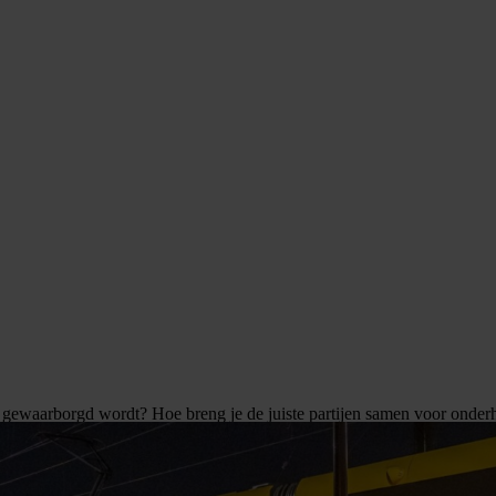
k gewaarborgd wordt? Hoe breng je de juiste partijen samen voor onder
t houdt Henk zich dagelijks bezig met het oplossen van dergelijk