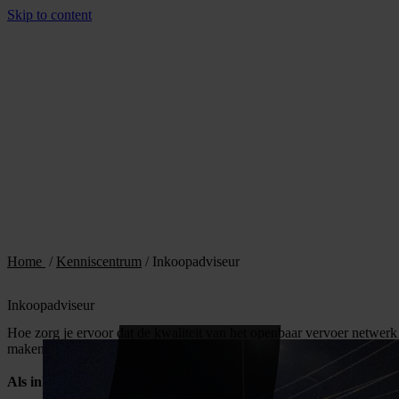
Skip to content
Home
/
Kenniscentrum
/
Inkoopadviseur
Inkoopadviseur
Hoe zorg je ervoor dat de kwaliteit van het openbaar vervoer netwer
maken krijgt?
Als inkoopadviseur voor het trambedrijf van de provincie Utrech