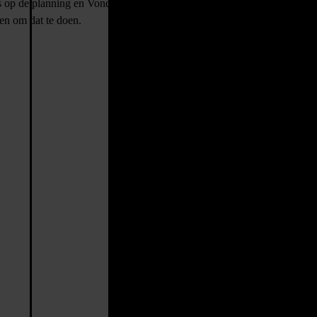
 op de planning en Vonders draagt graag een steentje bij aan dit soort
ven om dat te doen.