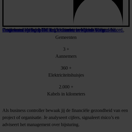
Programma Helix: 2.000 km stroomnet in Noord-Holland Noord.
Drinkwaterleidingen Delft: 15 kilometer onder de binnenstad.
Onderhoud op Schiphol: dag en nacht, terwijl het vliegt.
Programma Helix: 2.000 km stroomnet in Noord-Holland Noord.
Drinkwaterleidingen Delft: 15 kilometer onder de binnenstad.
Onderhoud op Schiphol: dag en nacht, terwijl het vliegt.
30
+
Gemeenten
3
+
Aannemers
360
+
Elektriciteitshuisjes
2.000
+
Kabels in kilometers
Als business controller bewaak jij de financiële gezondheid van een
project of organisatie. Je analyseert cijfers, signaleert risico’s en
adviseert het management over bijsturing.