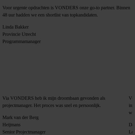
Voor urgente opdrachten is VONDERS onze go-to partner. Binnen
48 uur hadden we een shortlist van topkandidaten.
Linda Bakker
Provincie Utrecht
Programmamanager
Via VONDERS heb ik mijn droombaan gevonden als
VON
projectmanager. Het proces was snel en persoonlijk.
int
wi
Mark van der Berg
Heijmans
Dan
Senior Projectmanager
Log