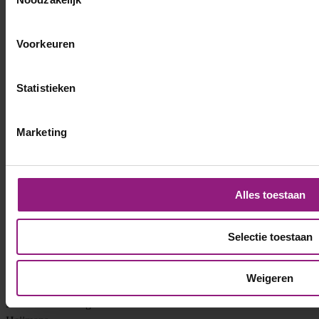
Voorkeuren
Statistieken
We bellen je binnen 1-3 werkdagen.
Marketing
Alles toestaan
Selectie toestaan
Via VONDERS heb ik mijn droombaan gevonden als
projectmanager. Het proces was snel en persoonlijk.
Weigeren
Mark van der Berg