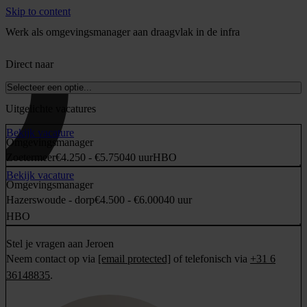
Skip to content
Werk als omgevingsmanager aan draagvlak in de infra
Direct naar
Selecteer een optie...
Uitgelichte vacatures
Bekijk vacature
Omgevingsmanager
Zoetermeer
€4.250 - €5.750
40 uur
HBO
Bekijk vacature
Omgevingsmanager
Hazerswoude - dorp
€4.500 - €6.000
40 uur
HBO
Stel je vragen aan Jeroen
Neem contact op via
[email protected]
of telefonisch via
+31 6
36148835
.